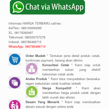
Informasi HARGA TERBARU call/wa :
AsFlexi. 085103063095
XL. 08179392497
Telkomsel. 085335727278
Indosat. 085785466715
WhatsApp. 085785466715
Order Mudah
* Tentukan jenis detail produk cetak,
konfirmasi payment, barang akan dikirim
Konsultasi Cetak
* Kami siap untuk
memberikan solusi yang efektif
kebutuhan cetak anda
Aneka Produk
* Kami bisa menyediakan beraneka-
ragam kebutuhan cetak kualitas terbaik
Harga Kompetitif
* Kami akan
memberikan harga produk cetak dengan
lebih murah dan efisien
Desain Yang Menarik
* Kami siap membuatkan
desain sesuai dengan selera anda