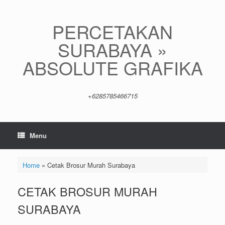
Skip
to
content
PERCETAKAN
SURABAYA »
ABSOLUTE GRAFIKA
+6285785466715
Menu
Home
»
Cetak Brosur Murah Surabaya
CETAK BROSUR MURAH
SURABAYA