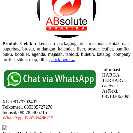
Produk Cetak :
kemasan packaging, dus makanan, kotak nasi,
paperbag, brosur, undangan, kalender, flyer, poster, leaflet, pamflet,
buku, booklet, agenda, majalah, tabloid, buletin, katalog, company
profile, stiker, map, dll…,
click here →
Informasi
HARGA
TERBARU
call/wa :
AsFlexi.
085103063095
XL. 08179392497
Telkomsel. 085335727278
Indosat. 085785466715
WhatsApp. 085785466715