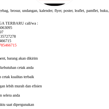
g, brosur, undangan, kalender, flyer, poster, leaflet, pamflet, buku, 
GA TERBARU call/wa :
3063095
97
335727278
5466715
785466715
ent, barang akan dikirim
 kebutuhan cetak anda
etak kualitas terbaik
an lebih murah dan efisien
n selera anda
aktu saat dipergunakan