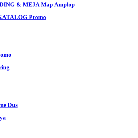
ING & MEJA Map Amplop
KATALOG Promo
romo
ing
e Dus
ya