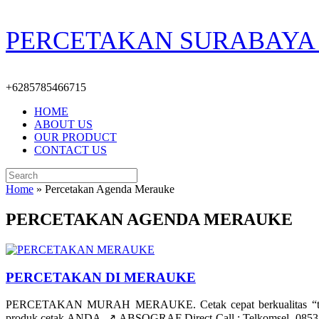
Skip
PERCETAKAN SURABAYA 
to
content
+6285785466715
HOME
ABOUT US
OUR PRODUCT
CONTACT US
Search
for:
Home
»
Percetakan Agenda Merauke
PERCETAKAN AGENDA MERAUKE
PERCETAKAN DI MERAUKE
PERCETAKAN MURAH MERAUKE. Cetak cepat berkualitas “tajam/
produk cetak ANDA. ↗️ ABSOGRAF Direct Call : Telkomsel. 085335