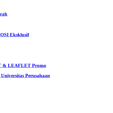
rah
I Eksklusif
 & LEAFLET Promo
iversitas Perusahaan