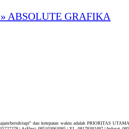
» ABSOLUTE GRAFIKA
bersih/rapi” dan ketepatan waktu adalah PRIORITAS UTAMA KA
727278 | AsFlexi. 085103063095 | XL. 08179392497 | Indosat. 0857