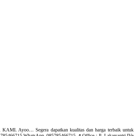
MI. Ayoo… Segera dapatkan kualitas dan harga terbaik untuk
85466715 WhatsApp. 085785466715 ↗️ Office : Jl. Lakarsantri IVe