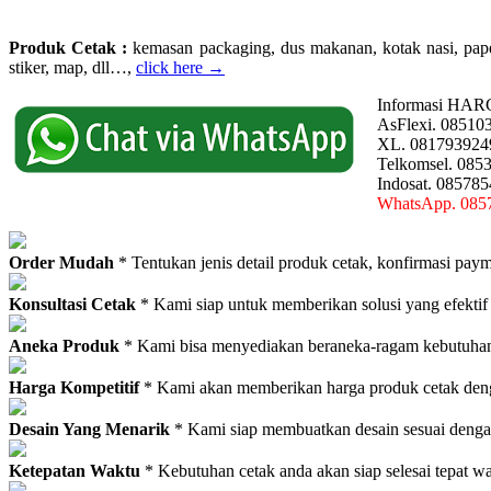
Produk Cetak :
kemasan packaging, dus makanan, kotak nasi, paperba
stiker, map, dll…,
click here →
Informasi HAR
AsFlexi. 08510
XL. 081793924
Telkomsel. 085
Indosat. 08578
WhatsApp. 085
Order Mudah
* Tentukan jenis detail produk cetak, konfirmasi paym
Konsultasi Cetak
* Kami siap untuk memberikan solusi yang efektif
Aneka Produk
* Kami bisa menyediakan beraneka-ragam kebutuhan c
Harga Kompetitif
* Kami akan memberikan harga produk cetak deng
Desain Yang Menarik
* Kami siap membuatkan desain sesuai denga
Ketepatan Waktu
* Kebutuhan cetak anda akan siap selesai tepat w