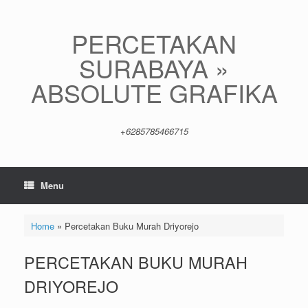
Skip
to
content
PERCETAKAN
SURABAYA »
ABSOLUTE GRAFIKA
+6285785466715
Menu
Home
»
Percetakan Buku Murah Driyorejo
PERCETAKAN BUKU MURAH
DRIYOREJO