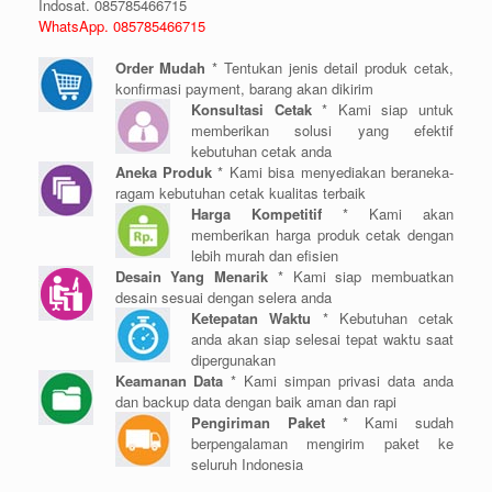
Indosat. 085785466715
WhatsApp. 085785466715
Order Mudah
* Tentukan jenis detail produk cetak,
konfirmasi payment, barang akan dikirim
Konsultasi Cetak
* Kami siap untuk
memberikan solusi yang efektif
kebutuhan cetak anda
Aneka Produk
* Kami bisa menyediakan beraneka-
ragam kebutuhan cetak kualitas terbaik
Harga Kompetitif
* Kami akan
memberikan harga produk cetak dengan
lebih murah dan efisien
Desain Yang Menarik
* Kami siap membuatkan
desain sesuai dengan selera anda
Ketepatan Waktu
* Kebutuhan cetak
anda akan siap selesai tepat waktu saat
dipergunakan
Keamanan Data
* Kami simpan privasi data anda
dan backup data dengan baik aman dan rapi
Pengiriman Paket
* Kami sudah
berpengalaman mengirim paket ke
seluruh Indonesia