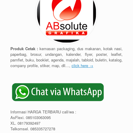
Produk Cetak :
kemasan packaging, dus makanan, kotak nasi,
paperbag, brosur, undangan, kalender, flyer, poster, leaflet,
pamflet, buku, booklet, agenda, majalah, tabloid, buletin, katalog,
company profile, stiker, map, dll…,
click here →
Informasi HARGA TERBARU call/wa :
AsFlexi. 085103063095
XL. 08179392497
Telkomsel. 085335727278