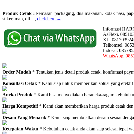
Produk Cetak :
kemasan packaging, dus makanan, kotak nasi, paperba
stiker, map, dll…,
click here →
Informasi HAR
AsFlexi. 08510
XL. 081793924
Telkomsel. 085
Indosat. 08578
WhatsApp. 085
Order Mudah
* Tentukan jenis detail produk cetak, konfirmasi paym
Konsultasi Cetak
* Kami siap untuk memberikan solusi yang efektif
Aneka Produk
* Kami bisa menyediakan beraneka-ragam kebutuhan c
Harga Kompetitif
* Kami akan memberikan harga produk cetak deng
Desain Yang Menarik
* Kami siap membuatkan desain sesuai denga
Ketepatan Waktu
* Kebutuhan cetak anda akan siap selesai tepat w