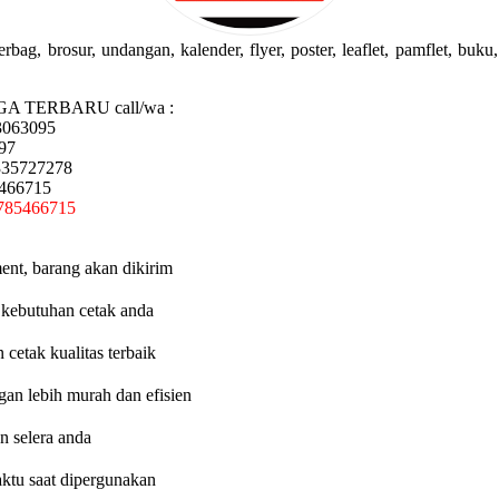
g, brosur, undangan, kalender, flyer, poster, leaflet, pamflet, buku, 
GA TERBARU call/wa :
3063095
97
335727278
5466715
785466715
ent, barang akan dikirim
 kebutuhan cetak anda
etak kualitas terbaik
an lebih murah dan efisien
n selera anda
aktu saat dipergunakan