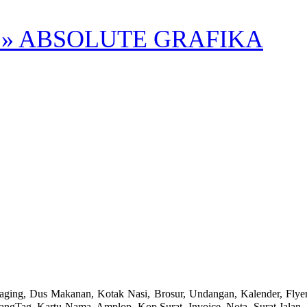
» ABSOLUTE GRAFIKA
us Makanan, Kotak Nasi, Brosur, Undangan, Kalender, Flyer, Post
HangTag, Kartu Nama, Amplop, Kop Surat, Invoice, Nota, Surat Jalan, 