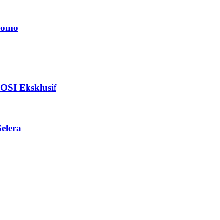
romo
I Eksklusif
elera