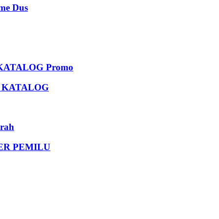
e Dus
KATALOG Promo
U KATALOG
rah
DER PEMILU