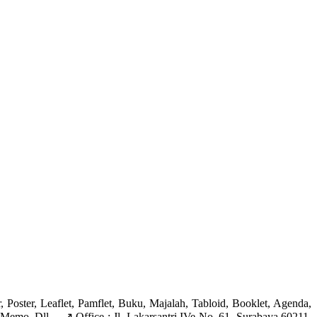
er, Leaflet, Pamflet, Buku, Majalah, Tabloid, Booklet, Agenda,
Memo, Dll… ↗️ Office : Jl. Lakarsantri IVe No. 61, Surabaya 60211,