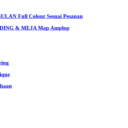
 Full Colour Sesuai Pesanan
ING & MEJA Map Amplop
ing
que
haan