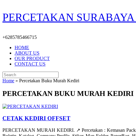
Skip
PERCETAKAN SURABAYA 
to
content
+6285785466715
HOME
ABOUT US
OUR PRODUCT
CONTACT US
Search
for:
Home
»
Percetakan Buku Murah Kediri
PERCETAKAN BUKU MURAH KEDIRI
CETAK KEDIRI OFFSET
PERCETAKAN MURAH KEDIRI. ↗️ Percetakan : Kemasan Packaging, D
Buletin, Katalog, Company Profile, Stiker, Map Folder, PaperBag, 