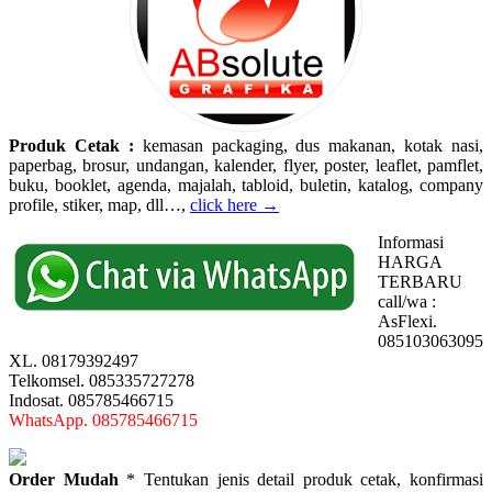
Produk Cetak :
kemasan packaging, dus makanan, kotak nasi,
paperbag, brosur, undangan, kalender, flyer, poster, leaflet, pamflet,
buku, booklet, agenda, majalah, tabloid, buletin, katalog, company
profile, stiker, map, dll…,
click here →
Informasi
HARGA
TERBARU
call/wa :
AsFlexi.
085103063095
XL. 08179392497
Telkomsel. 085335727278
Indosat. 085785466715
WhatsApp. 085785466715
Order Mudah
* Tentukan jenis detail produk cetak, konfirmasi