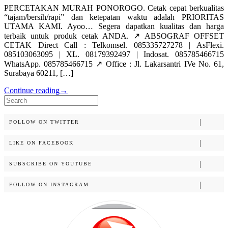
PERCETAKAN MURAH PONOROGO. Cetak cepat berkualitas
“tajam/bersih/rapi” dan ketepatan waktu adalah PRIORITAS
UTAMA KAMI. Ayoo… Segera dapatkan kualitas dan harga
terbaik untuk produk cetak ANDA. ↗️ ABSOGRAF OFFSET
CETAK Direct Call : Telkomsel. 085335727278 | AsFlexi.
085103063095 | XL. 08179392497 | Indosat. 085785466715
WhatsApp. 085785466715 ↗️ Office : Jl. Lakarsantri IVe No. 61,
Surabaya 60211, […]
Continue reading
→
Search
for:
FOLLOW ON TWITTER
LIKE ON FACEBOOK
SUBSCRIBE ON YOUTUBE
FOLLOW ON INSTAGRAM