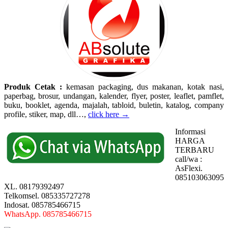
Produk Cetak :
kemasan packaging, dus makanan, kotak nasi,
paperbag, brosur, undangan, kalender, flyer, poster, leaflet, pamflet,
buku, booklet, agenda, majalah, tabloid, buletin, katalog, company
profile, stiker, map, dll…,
click here →
Informasi
HARGA
TERBARU
call/wa :
AsFlexi.
085103063095
XL. 08179392497
Telkomsel. 085335727278
Indosat. 085785466715
WhatsApp. 085785466715