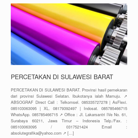
PERCETAKAN DI SULAWESI BARAT
PERCETAKAN DI SULAWESI BARAT. Provinsi hasil pemekaran
dari provinsi Sulawesi Selatan. Ibukotanya ialah Mamuju. ↗️
ABSOGRAF Direct Call : Telkomsel. 085335727278 | AsFlexi.
085103063095 | XL. 08179392497 | Indosat. 085785466715
WhatsApp. 085785466715 ↗️ Office : Jl. Lakarsantri IVe No. 61,
Surabaya 60211, Jawa Timur – Indonesia Telp./Fax. :
085103063095 / 0317521424 Email :
absolutegrafika@yahoo.com ↗️ […]