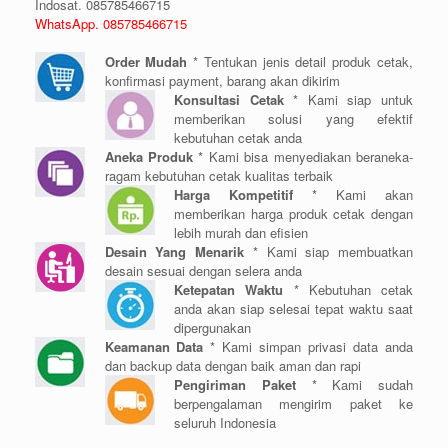
Indosat. 085785466715
WhatsApp. 085785466715
Order Mudah
* Tentukan jenis detail produk cetak,
konfirmasi payment, barang akan dikirim
Konsultasi Cetak
* Kami siap untuk
memberikan solusi yang efektif
kebutuhan cetak anda
Aneka Produk
* Kami bisa menyediakan beraneka-
ragam kebutuhan cetak kualitas terbaik
Harga Kompetitif
* Kami akan
memberikan harga produk cetak dengan
lebih murah dan efisien
Desain Yang Menarik
* Kami siap membuatkan
desain sesuai dengan selera anda
Ketepatan Waktu
* Kebutuhan cetak
anda akan siap selesai tepat waktu saat
dipergunakan
Keamanan Data
* Kami simpan privasi data anda
dan backup data dengan baik aman dan rapi
Pengiriman Paket
* Kami sudah
berpengalaman mengirim paket ke
seluruh Indonesia