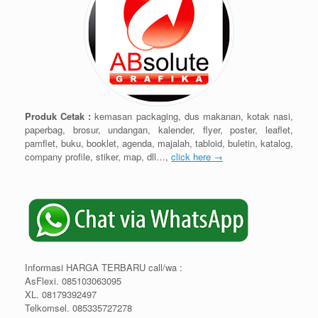
Produk Cetak :
kemasan packaging, dus makanan, kotak nasi,
paperbag, brosur, undangan, kalender, flyer, poster, leaflet,
pamflet, buku, booklet, agenda, majalah, tabloid, buletin, katalog,
company profile, stiker, map, dll…,
click here →
Informasi HARGA TERBARU call/wa :
AsFlexi. 085103063095
XL. 08179392497
Telkomsel. 085335727278