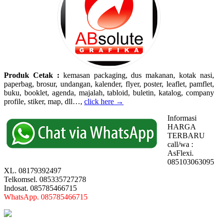
Produk Cetak :
kemasan packaging, dus makanan, kotak nasi,
paperbag, brosur, undangan, kalender, flyer, poster, leaflet, pamflet,
buku, booklet, agenda, majalah, tabloid, buletin, katalog, company
profile, stiker, map, dll…,
click here →
Informasi
HARGA
TERBARU
call/wa :
AsFlexi.
085103063095
XL. 08179392497
Telkomsel. 085335727278
Indosat. 085785466715
WhatsApp. 085785466715