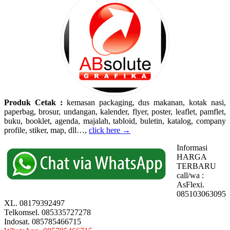
Produk Cetak :
kemasan packaging, dus makanan, kotak nasi,
paperbag, brosur, undangan, kalender, flyer, poster, leaflet, pamflet,
buku, booklet, agenda, majalah, tabloid, buletin, katalog, company
profile, stiker, map, dll…,
click here →
Informasi
HARGA
TERBARU
call/wa :
AsFlexi.
085103063095
XL. 08179392497
Telkomsel. 085335727278
Indosat. 085785466715