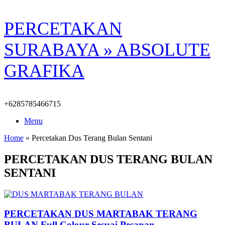
Skip
PERCETAKAN
to
content
SURABAYA » ABSOLUTE
GRAFIKA
+6285785466715
Menu
Home
»
Percetakan Dus Terang Bulan Sentani
PERCETAKAN DUS TERANG BULAN
SENTANI
PERCETAKAN DUS MARTABAK TERANG
BULAN Full Colour Sesuai Pesanan