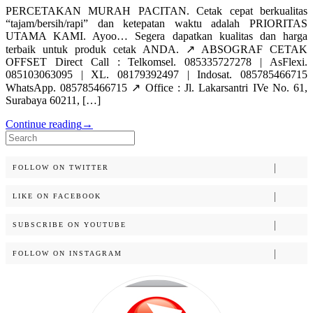
PERCETAKAN MURAH PACITAN. Cetak cepat berkualitas
“tajam/bersih/rapi” dan ketepatan waktu adalah PRIORITAS
UTAMA KAMI. Ayoo… Segera dapatkan kualitas dan harga
terbaik untuk produk cetak ANDA. ↗️ ABSOGRAF CETAK
OFFSET Direct Call : Telkomsel. 085335727278 | AsFlexi.
085103063095 | XL. 08179392497 | Indosat. 085785466715
WhatsApp. 085785466715 ↗️ Office : Jl. Lakarsantri IVe No. 61,
Surabaya 60211, […]
Continue reading
→
Search
for:
FOLLOW ON TWITTER
LIKE ON FACEBOOK
SUBSCRIBE ON YOUTUBE
FOLLOW ON INSTAGRAM