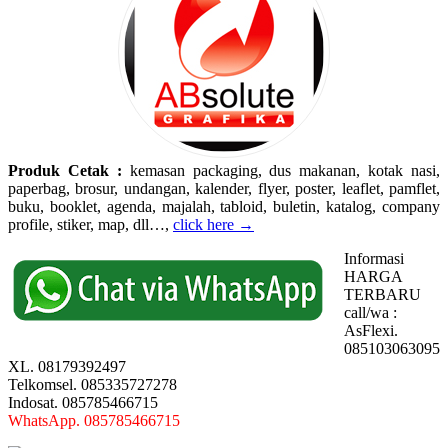
Produk Cetak :
kemasan packaging, dus makanan, kotak nasi,
paperbag, brosur, undangan, kalender, flyer, poster, leaflet, pamflet,
buku, booklet, agenda, majalah, tabloid, buletin, katalog, company
profile, stiker, map, dll…,
click here →
Informasi
HARGA
TERBARU
call/wa :
AsFlexi.
085103063095
XL. 08179392497
Telkomsel. 085335727278
Indosat. 085785466715
WhatsApp. 085785466715