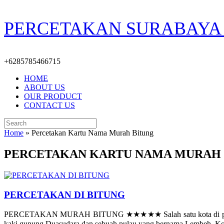
Skip
PERCETAKAN SURABAYA 
to
content
+6285785466715
HOME
ABOUT US
OUR PRODUCT
CONTACT US
Search
for:
Home
»
Percetakan Kartu Nama Murah Bitung
PERCETAKAN KARTU NAMA MURAH 
PERCETAKAN DI BITUNG
PERCETAKAN MURAH BITUNG ★★★★★ Salah satu kota di provinsi Sula
kaki gunung Duasudara dan sebuah pulau yang bernama Lembeh. Kota