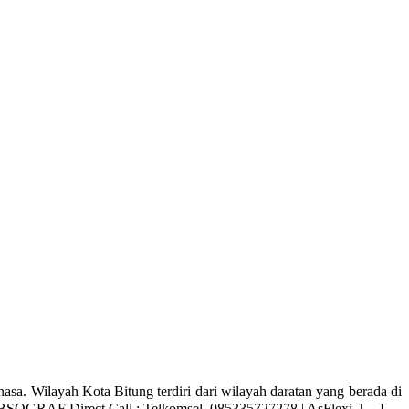
Wilayah Kota Bitung terdiri dari wilayah daratan yang berada di
 ABSOGRAF Direct Call : Telkomsel. 085335727278 | AsFlexi. […]