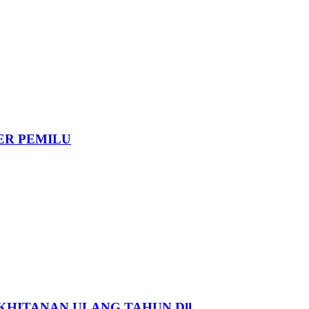
DER PEMILU
HITANAN ULANG TAHUN Dll