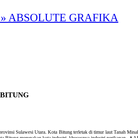
» ABSOLUTE GRAFIKA
BITUNG
wesi Utara. Kota Bitung terletak di timur laut Tanah Minahasa. 
 Bitung merupakan kota industri, khususnya industri perikanan. ↗️