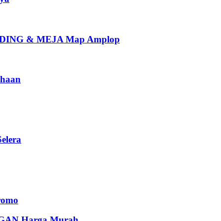
ING & MEJA Map Amplop
haan
elera
romo
AN Harga Murah