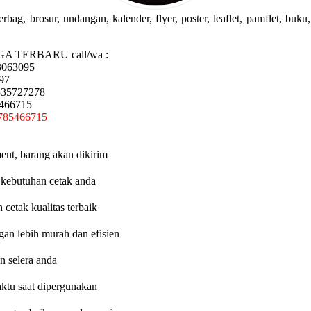
g, brosur, undangan, kalender, flyer, poster, leaflet, pamflet, buku, 
GA TERBARU call/wa :
3063095
97
335727278
5466715
785466715
ent, barang akan dikirim
 kebutuhan cetak anda
etak kualitas terbaik
an lebih murah dan efisien
n selera anda
aktu saat dipergunakan