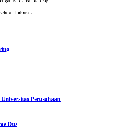
dengan baik aman dan rapi
eluruh Indonesia
ing
iversitas Perusahaan
e Dus