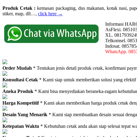
Produk Cetak :
kemasan packaging, dus makanan, kotak nasi, paperba
stiker, map, dll…,
click here →
Informasi HAR
AsFlexi. 08510
XL. 081793924
Telkomsel. 085
Indosat. 08578
WhatsApp. 085
Order Mudah
* Tentukan jenis detail produk cetak, konfirmasi paym
Konsultasi Cetak
* Kami siap untuk memberikan solusi yang efektif
Aneka Produk
* Kami bisa menyediakan beraneka-ragam kebutuhan c
Harga Kompetitif
* Kami akan memberikan harga produk cetak deng
Desain Yang Menarik
* Kami siap membuatkan desain sesuai denga
Ketepatan Waktu
* Kebutuhan cetak anda akan siap selesai tepat w