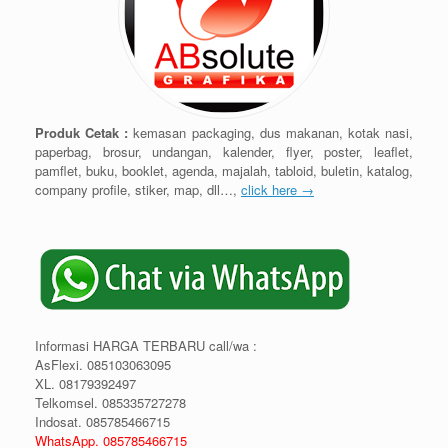
Produk Cetak :
kemasan packaging, dus makanan, kotak nasi,
paperbag, brosur, undangan, kalender, flyer, poster, leaflet,
pamflet, buku, booklet, agenda, majalah, tabloid, buletin, katalog,
company profile, stiker, map, dll…,
click here →
Informasi HARGA TERBARU call/wa :
AsFlexi. 085103063095
XL. 08179392497
Telkomsel. 085335727278
Indosat. 085785466715
WhatsApp. 085785466715