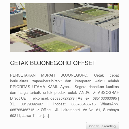
CETAK BOJONEGORO OFFSET
PERCETAKAN MURAH BOJONEGORO. Cetak cepat
berkualitas “tajam/bersih/rapi” dan ketepatan waktu adalah
PRIORITAS UTAMA KAMI. Ayoo… Segera dapatkan kualitas
dan harga terbaik untuk produk cetak ANDA. ↗️ ABSOGRAF
Direct Call : Telkomsel. 085335727278 | AsFlexi. 085103063095 |
XL. 08179392497 | Indosat. 085785466715 WhatsApp.
085785466715 ↗️ Office : Jl. Lakarsantri IVe No. 61, Surabaya
60211, Jawa Timur […]
Continue reading