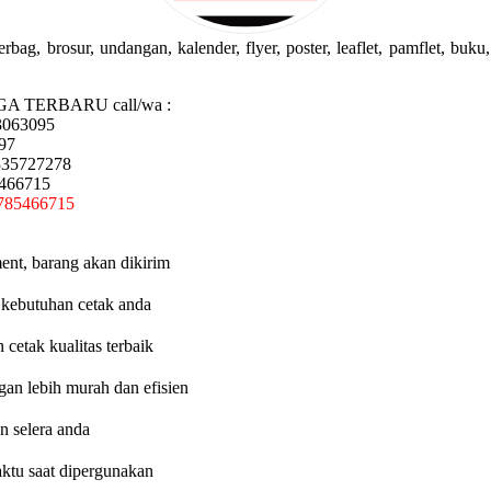
g, brosur, undangan, kalender, flyer, poster, leaflet, pamflet, buku, 
GA TERBARU call/wa :
3063095
97
335727278
5466715
785466715
ent, barang akan dikirim
 kebutuhan cetak anda
etak kualitas terbaik
an lebih murah dan efisien
n selera anda
aktu saat dipergunakan