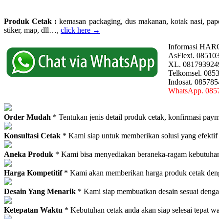
Produk Cetak :
kemasan packaging, dus makanan, kotak nasi, paperba
stiker, map, dll…,
click here →
Informasi HAR
AsFlexi. 08510
XL. 081793924
Telkomsel. 085
Indosat. 08578
WhatsApp. 085
Order Mudah
* Tentukan jenis detail produk cetak, konfirmasi paym
Konsultasi Cetak
* Kami siap untuk memberikan solusi yang efektif
Aneka Produk
* Kami bisa menyediakan beraneka-ragam kebutuhan c
Harga Kompetitif
* Kami akan memberikan harga produk cetak deng
Desain Yang Menarik
* Kami siap membuatkan desain sesuai denga
Ketepatan Waktu
* Kebutuhan cetak anda akan siap selesai tepat w