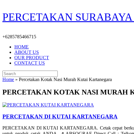
Skip
PERCETAKAN SURABAYA 
to
content
+6285785466715
HOME
ABOUT US
OUR PRODUCT
CONTACT US
Search
for:
Home
»
Percetakan Kotak Nasi Murah Kutai Kartanegara
PERCETAKAN KOTAK NASI MURAH 
PERCETAKAN DI KUTAI KARTANEGARA
PERCETAKAN DI KUTAI KARTANEGARA. Cetak cepat berkualitas 
untuk produk cetak ANDA. ↗️ ABSOGRAF Direct Call : Telkomse