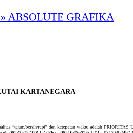
» ABSOLUTE GRAFIKA
KUTAI KARTANEGARA
“tajam/bersih/rapi” dan ketepatan waktu adalah PRIORITAS UT
l. 085335727278 | AsFlexi. 085103063095 | XL. 08179392497 | 