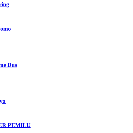
ing
romo
e Dus
ya
DER PEMILU