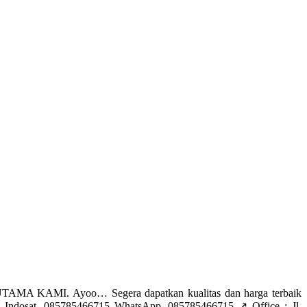
AMA KAMI. Ayoo… Segera dapatkan kualitas dan harga terbaik
Indosat. 085785466715 WhatsApp. 085785466715 ↗️ Office : Jl.