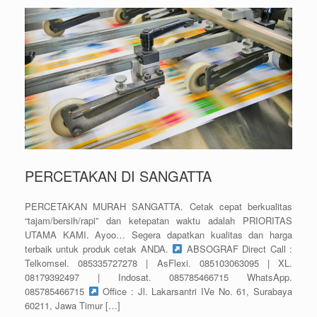
PERCETAKAN DI SANGATTA
PERCETAKAN MURAH SANGATTA. Cetak cepat berkualitas
“tajam/bersih/rapi” dan ketepatan waktu adalah PRIORITAS
UTAMA KAMI. Ayoo… Segera dapatkan kualitas dan harga
terbaik untuk produk cetak ANDA.
ABSOGRAF Direct Call :
Telkomsel. 085335727278 | AsFlexi. 085103063095 | XL.
08179392497 | Indosat. 085785466715 WhatsApp.
085785466715
Office : Jl. Lakarsantri IVe No. 61, Surabaya
60211, Jawa Timur […]