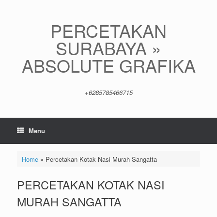
Skip
to
content
PERCETAKAN
SURABAYA »
ABSOLUTE GRAFIKA
+6285785466715
Menu
Home
»
Percetakan Kotak Nasi Murah Sangatta
PERCETAKAN KOTAK NASI
MURAH SANGATTA