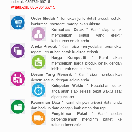
Indosat. 085785466715
WhatsApp. 085785466715
Order Mudah
* Tentukan jenis detail produk cetak,
konfirmasi payment, barang akan dikirim
Konsultasi Cetak
* Kami siap untuk
memberikan solusi yang efektif
kebutuhan cetak anda
Aneka Produk
* Kami bisa menyediakan beraneka-
ragam kebutuhan cetak kualitas terbaik
Harga Kompetitif
* Kami akan
memberikan harga produk cetak dengan
lebih murah dan efisien
Desain Yang Menarik
* Kami siap membuatkan
desain sesuai dengan selera anda
Ketepatan Waktu
* Kebutuhan cetak
anda akan siap selesai tepat waktu saat
dipergunakan
Keamanan Data
* Kami simpan privasi data anda
dan backup data dengan baik aman dan rapi
Pengiriman Paket
* Kami sudah
berpengalaman mengirim paket ke
seluruh Indonesia