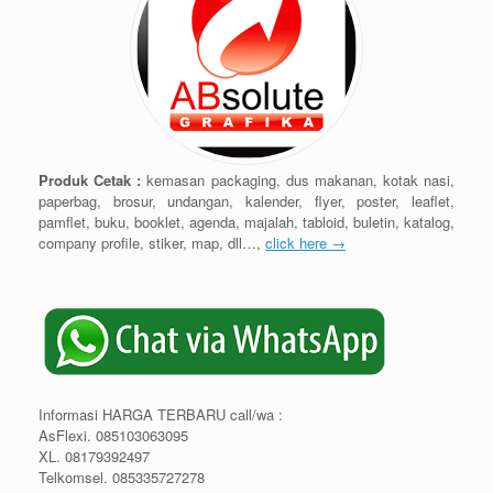
Produk Cetak :
kemasan packaging, dus makanan, kotak nasi,
paperbag, brosur, undangan, kalender, flyer, poster, leaflet,
pamflet, buku, booklet, agenda, majalah, tabloid, buletin, katalog,
company profile, stiker, map, dll…,
click here →
Informasi HARGA TERBARU call/wa :
AsFlexi. 085103063095
XL. 08179392497
Telkomsel. 085335727278