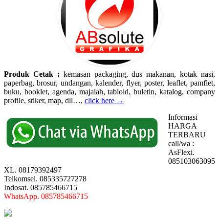
Produk Cetak :
kemasan packaging, dus makanan, kotak nasi,
paperbag, brosur, undangan, kalender, flyer, poster, leaflet, pamflet,
buku, booklet, agenda, majalah, tabloid, buletin, katalog, company
profile, stiker, map, dll…,
click here →
Informasi
HARGA
TERBARU
call/wa :
AsFlexi.
085103063095
XL. 08179392497
Telkomsel. 085335727278
Indosat. 085785466715
WhatsApp. 085785466715