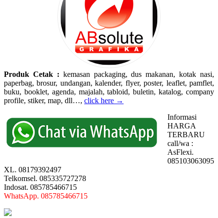
Produk Cetak :
kemasan packaging, dus makanan, kotak nasi,
paperbag, brosur, undangan, kalender, flyer, poster, leaflet, pamflet,
buku, booklet, agenda, majalah, tabloid, buletin, katalog, company
profile, stiker, map, dll…,
click here →
Informasi
HARGA
TERBARU
call/wa :
AsFlexi.
085103063095
XL. 08179392497
Telkomsel. 085335727278
Indosat. 085785466715
WhatsApp. 085785466715