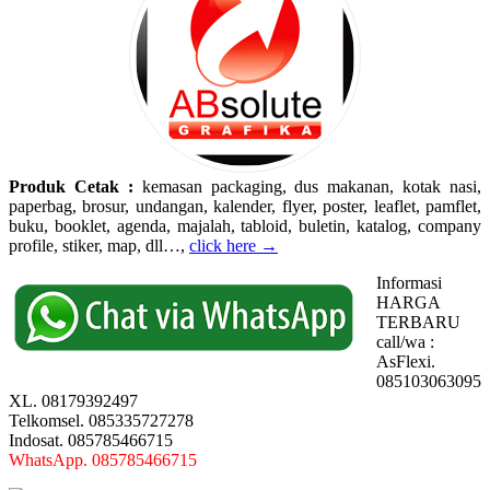
Produk Cetak :
kemasan packaging, dus makanan, kotak nasi,
paperbag, brosur, undangan, kalender, flyer, poster, leaflet, pamflet,
buku, booklet, agenda, majalah, tabloid, buletin, katalog, company
profile, stiker, map, dll…,
click here →
Informasi
HARGA
TERBARU
call/wa :
AsFlexi.
085103063095
XL. 08179392497
Telkomsel. 085335727278
Indosat. 085785466715
WhatsApp. 085785466715