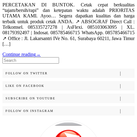
PERCETAKAN DI BUNTOK. Cetak cepat berkualitas
“tajam/bersih/rapi” dan ketepatan waktu adalah PRIORITAS
UTAMA KAMI. Ayoo… Segera dapatkan kualitas dan harga
terbaik untuk produk cetak ANDA. ↗️ ABSOGRAF Direct Call :
Telkomsel. 085335727278 | AsFlexi. 085103063095 | XL.
08179392497 | Indosat. 085785466715 WhatsApp. 085785466715
↗️ Office : Jl. Lakarsantri IVe No. 61, Surabaya 60211, Jawa Timur
[…]
Continue reading
→
Search
for:
FOLLOW ON TWITTER
LIKE ON FACEBOOK
SUBSCRIBE ON YOUTUBE
FOLLOW ON INSTAGRAM