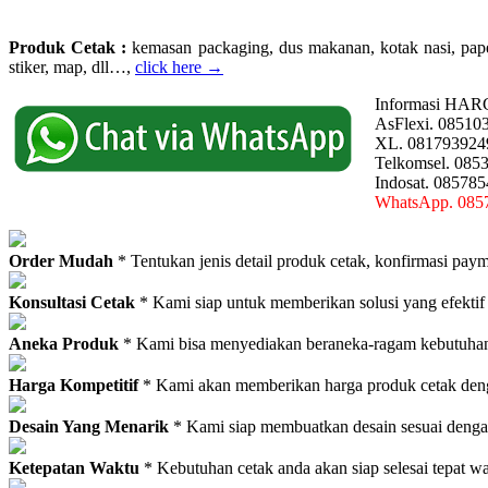
Produk Cetak :
kemasan packaging, dus makanan, kotak nasi, paperba
stiker, map, dll…,
click here →
Informasi HAR
AsFlexi. 08510
XL. 081793924
Telkomsel. 085
Indosat. 08578
WhatsApp. 085
Order Mudah
* Tentukan jenis detail produk cetak, konfirmasi paym
Konsultasi Cetak
* Kami siap untuk memberikan solusi yang efektif
Aneka Produk
* Kami bisa menyediakan beraneka-ragam kebutuhan c
Harga Kompetitif
* Kami akan memberikan harga produk cetak deng
Desain Yang Menarik
* Kami siap membuatkan desain sesuai denga
Ketepatan Waktu
* Kebutuhan cetak anda akan siap selesai tepat w