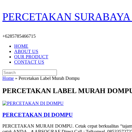
Skip
PERCETAKAN SURABAYA 
to
content
+6285785466715
HOME
ABOUT US
OUR PRODUCT
CONTACT US
Search
for:
Home
»
Percetakan Label Murah Dompu
PERCETAKAN LABEL MURAH DOMP
PERCETAKAN DI DOMPU
PERCETAKAN MURAH DOMPU. Cetak cepat berkualitas “tajam/ber
cetak ANDA. ↗️ ABSOGRAF Direct Call : Telkomsel. 085335727278 