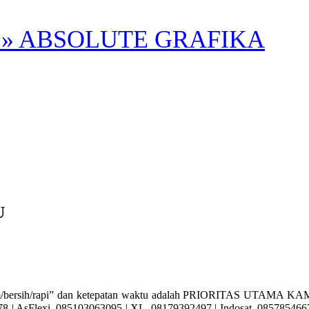
» ABSOLUTE GRAFIKA
U
sih/rapi” dan ketepatan waktu adalah PRIORITAS UTAMA KAMI. Ay
| AsFlexi. 085103063095 | XL. 08179392497 | Indosat. 085785466715