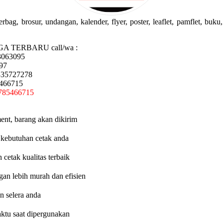
g, brosur, undangan, kalender, flyer, poster, leaflet, pamflet, buku, 
GA TERBARU call/wa :
3063095
97
335727278
5466715
785466715
ent, barang akan dikirim
 kebutuhan cetak anda
etak kualitas terbaik
an lebih murah dan efisien
n selera anda
aktu saat dipergunakan