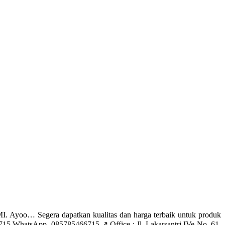
oo… Segera dapatkan kualitas dan harga terbaik untuk produk
 WhatsApp. 085785466715 ↗️ Office : Jl. Lakarsantri IVe No. 61,