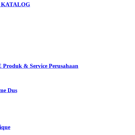
U KATALOG
oduk & Service Perusahaan
e Dus
que