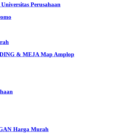
iversitas Perusahaan
romo
rah
ING & MEJA Map Amplop
haan
AN Harga Murah