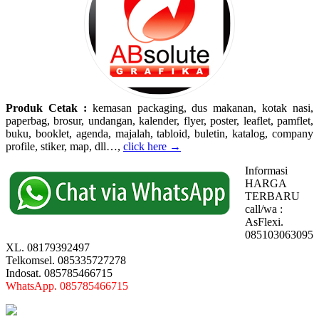
Produk Cetak :
kemasan packaging, dus makanan, kotak nasi,
paperbag, brosur, undangan, kalender, flyer, poster, leaflet, pamflet,
buku, booklet, agenda, majalah, tabloid, buletin, katalog, company
profile, stiker, map, dll…,
click here →
Informasi
HARGA
TERBARU
call/wa :
AsFlexi.
085103063095
XL. 08179392497
Telkomsel. 085335727278
Indosat. 085785466715
WhatsApp. 085785466715