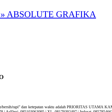
» ABSOLUTE GRAFIKA
O
sih/rapi” dan ketepatan waktu adalah PRIORITAS UTAMA KAMI. A
| AsFlexi. 085103063095 | XL. 08179392497 | Indosat. 085785466715