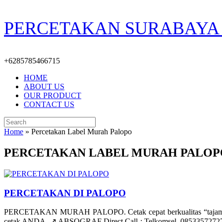
Skip
PERCETAKAN SURABAYA 
to
content
+6285785466715
HOME
ABOUT US
OUR PRODUCT
CONTACT US
Search
for:
Home
»
Percetakan Label Murah Palopo
PERCETAKAN LABEL MURAH PALOP
PERCETAKAN DI PALOPO
PERCETAKAN MURAH PALOPO. Cetak cepat berkualitas “tajam/ber
cetak ANDA. ↗️ ABSOGRAF Direct Call : Telkomsel. 085335727278 