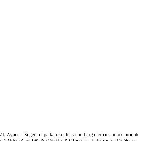
yoo… Segera dapatkan kualitas dan harga terbaik untuk produk
 WhatsApp. 085785466715 ↗️ Office : Jl. Lakarsantri IVe No. 61,