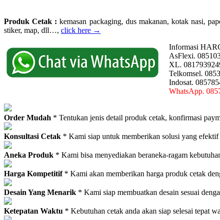
Produk Cetak :
kemasan packaging, dus makanan, kotak nasi, paperba
stiker, map, dll…,
click here →
Informasi HAR
AsFlexi. 08510
XL. 081793924
Telkomsel. 085
Indosat. 08578
WhatsApp. 085
Order Mudah
* Tentukan jenis detail produk cetak, konfirmasi paym
Konsultasi Cetak
* Kami siap untuk memberikan solusi yang efektif
Aneka Produk
* Kami bisa menyediakan beraneka-ragam kebutuhan c
Harga Kompetitif
* Kami akan memberikan harga produk cetak deng
Desain Yang Menarik
* Kami siap membuatkan desain sesuai denga
Ketepatan Waktu
* Kebutuhan cetak anda akan siap selesai tepat w