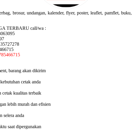
g, brosur, undangan, kalender, flyer, poster, leaflet, pamflet, buku, 
GA TERBARU call/wa :
3063095
97
335727278
5466715
785466715
ent, barang akan dikirim
 kebutuhan cetak anda
etak kualitas terbaik
an lebih murah dan efisien
n selera anda
aktu saat dipergunakan