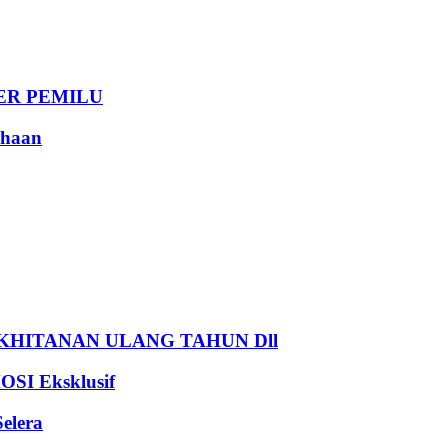
DER PEMILU
haan
HITANAN ULANG TAHUN Dll
I Eksklusif
elera