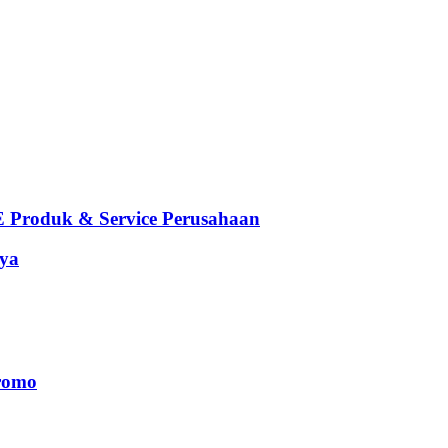
oduk & Service Perusahaan
ya
romo