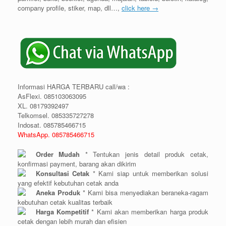
company profile, stiker, map, dll…,
click here →
Informasi HARGA TERBARU call/wa :
AsFlexi. 085103063095
XL. 08179392497
Telkomsel. 085335727278
Indosat. 085785466715
WhatsApp. 085785466715
Order Mudah
* Tentukan jenis detail produk cetak,
konfirmasi payment, barang akan dikirim
Konsultasi Cetak
* Kami siap untuk memberikan solusi
yang efektif kebutuhan cetak anda
Aneka Produk
* Kami bisa menyediakan beraneka-ragam
kebutuhan cetak kualitas terbaik
Harga Kompetitif
* Kami akan memberikan harga produk
cetak dengan lebih murah dan efisien