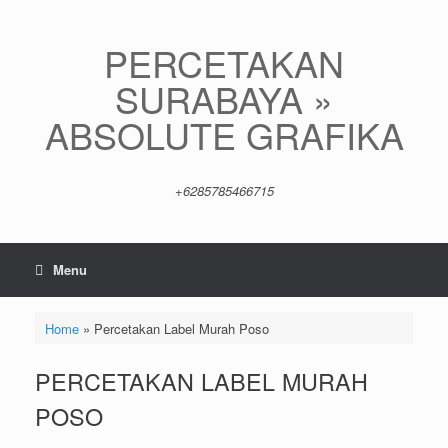
Skip
to
content
PERCETAKAN
SURABAYA »
ABSOLUTE GRAFIKA
+6285785466715
Menu
Home
»
Percetakan Label Murah Poso
PERCETAKAN LABEL MURAH
POSO