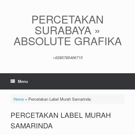
Skip
to
content
PERCETAKAN
SURABAYA »
ABSOLUTE GRAFIKA
+6285785466715
Menu
Home
»
Percetakan Label Murah Samarinda
PERCETAKAN LABEL MURAH
SAMARINDA