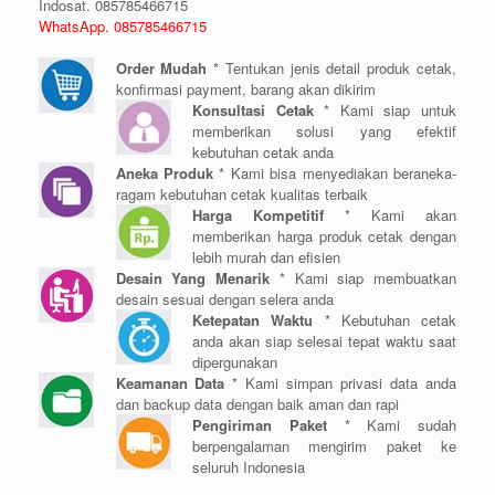
Indosat. 085785466715
WhatsApp. 085785466715
Order Mudah
* Tentukan jenis detail produk cetak,
konfirmasi payment, barang akan dikirim
Konsultasi Cetak
* Kami siap untuk
memberikan solusi yang efektif
kebutuhan cetak anda
Aneka Produk
* Kami bisa menyediakan beraneka-
ragam kebutuhan cetak kualitas terbaik
Harga Kompetitif
* Kami akan
memberikan harga produk cetak dengan
lebih murah dan efisien
Desain Yang Menarik
* Kami siap membuatkan
desain sesuai dengan selera anda
Ketepatan Waktu
* Kebutuhan cetak
anda akan siap selesai tepat waktu saat
dipergunakan
Keamanan Data
* Kami simpan privasi data anda
dan backup data dengan baik aman dan rapi
Pengiriman Paket
* Kami sudah
berpengalaman mengirim paket ke
seluruh Indonesia