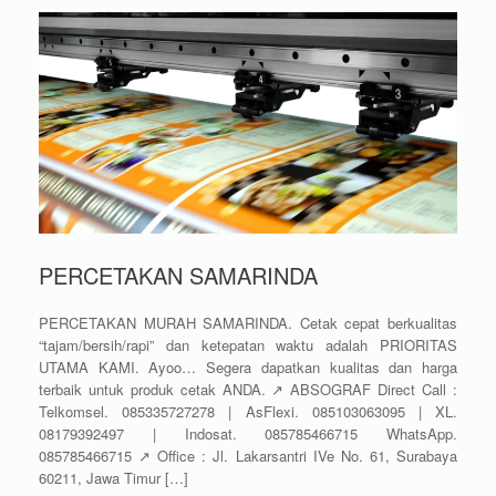
PERCETAKAN SAMARINDA
PERCETAKAN MURAH SAMARINDA. Cetak cepat berkualitas
“tajam/bersih/rapi” dan ketepatan waktu adalah PRIORITAS
UTAMA KAMI. Ayoo… Segera dapatkan kualitas dan harga
terbaik untuk produk cetak ANDA. ↗️ ABSOGRAF Direct Call :
Telkomsel. 085335727278 | AsFlexi. 085103063095 | XL.
08179392497 | Indosat. 085785466715 WhatsApp.
085785466715 ↗️ Office : Jl. Lakarsantri IVe No. 61, Surabaya
60211, Jawa Timur […]