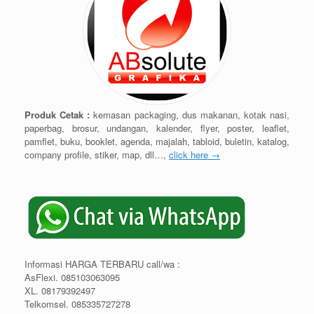
Produk Cetak :
kemasan packaging, dus makanan, kotak nasi,
paperbag, brosur, undangan, kalender, flyer, poster, leaflet,
pamflet, buku, booklet, agenda, majalah, tabloid, buletin, katalog,
company profile, stiker, map, dll…,
click here →
Informasi HARGA TERBARU call/wa :
AsFlexi. 085103063095
XL. 08179392497
Telkomsel. 085335727278