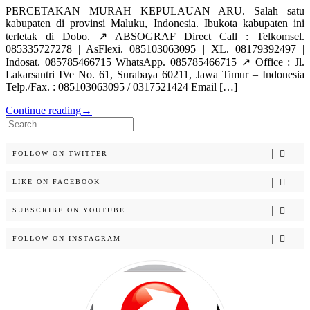
PERCETAKAN MURAH KEPULAUAN ARU. Salah satu
kabupaten di provinsi Maluku, Indonesia. Ibukota kabupaten ini
terletak di Dobo. ↗️ ABSOGRAF Direct Call : Telkomsel.
085335727278 | AsFlexi. 085103063095 | XL. 08179392497 |
Indosat. 085785466715 WhatsApp. 085785466715 ↗️ Office : Jl.
Lakarsantri IVe No. 61, Surabaya 60211, Jawa Timur – Indonesia
Telp./Fax. : 085103063095 / 0317521424 Email […]
Continue reading
→
Search
for:
FOLLOW ON TWITTER
LIKE ON FACEBOOK
SUBSCRIBE ON YOUTUBE
FOLLOW ON INSTAGRAM