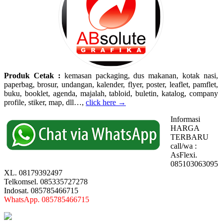
Produk Cetak :
kemasan packaging, dus makanan, kotak nasi,
paperbag, brosur, undangan, kalender, flyer, poster, leaflet, pamflet,
buku, booklet, agenda, majalah, tabloid, buletin, katalog, company
profile, stiker, map, dll…,
click here →
Informasi
HARGA
TERBARU
call/wa :
AsFlexi.
085103063095
XL. 08179392497
Telkomsel. 085335727278
Indosat. 085785466715
WhatsApp. 085785466715