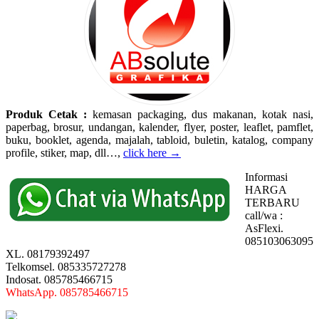
Produk Cetak :
kemasan packaging, dus makanan, kotak nasi,
paperbag, brosur, undangan, kalender, flyer, poster, leaflet, pamflet,
buku, booklet, agenda, majalah, tabloid, buletin, katalog, company
profile, stiker, map, dll…,
click here →
Informasi
HARGA
TERBARU
call/wa :
AsFlexi.
085103063095
XL. 08179392497
Telkomsel. 085335727278
Indosat. 085785466715
WhatsApp. 085785466715