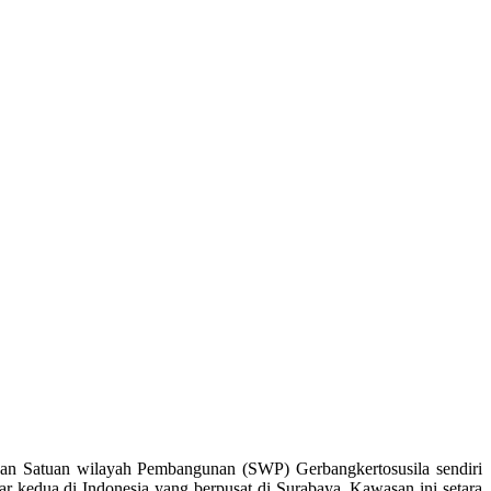
atuan wilayah Pembangunan (SWP) Gerbangkertosusila sendiri
 kedua di Indonesia yang berpusat di Surabaya. Kawasan ini setara