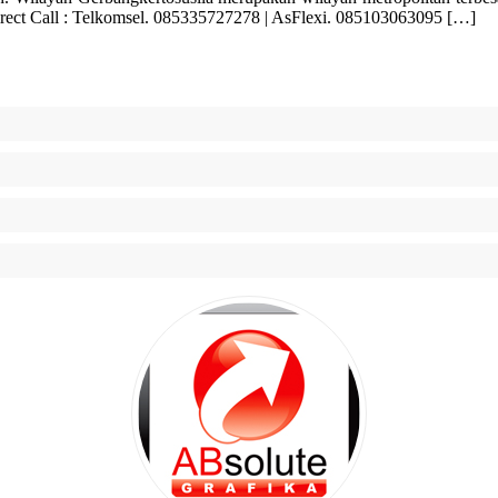
rect Call : Telkomsel. 085335727278 | AsFlexi. 085103063095 […]