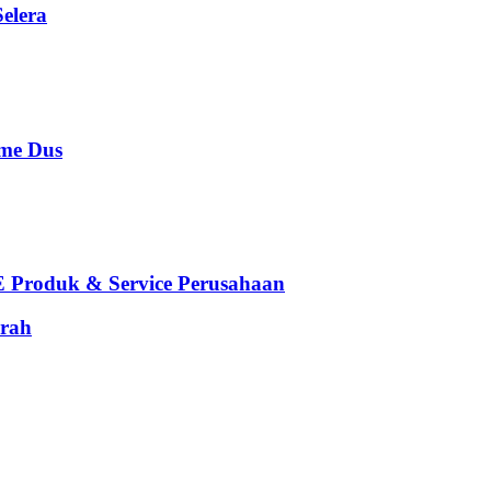
elera
e Dus
oduk & Service Perusahaan
rah