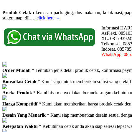
Produk Cetak :
kemasan packaging, dus makanan, kotak nasi, paperba
stiker, map, dll…,
click here →
Informasi HAR
AsFlexi. 08510
XL. 081793924
Telkomsel. 085
Indosat. 08578
WhatsApp. 085
Order Mudah
* Tentukan jenis detail produk cetak, konfirmasi paym
Konsultasi Cetak
* Kami siap untuk memberikan solusi yang efektif
Aneka Produk
* Kami bisa menyediakan beraneka-ragam kebutuhan c
Harga Kompetitif
* Kami akan memberikan harga produk cetak deng
Desain Yang Menarik
* Kami siap membuatkan desain sesuai denga
Ketepatan Waktu
* Kebutuhan cetak anda akan siap selesai tepat w