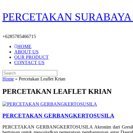
Skip
PERCETAKAN SURABAYA 
to
content
+6285785466715
HOME
ABOUT US
OUR PRODUCT
CONTACT US
Search
for:
Home
»
Percetakan Leaflet Krian
PERCETAKAN LEAFLET KRIAN
PERCETAKAN GERBANGKERTOSUSILA
PERCETAKAN GERBANGKERTOSUSILA Akronim dari Gresik, Bangka
bertujuan untuk mewujudkan pemerataan pembangunan antar Daerah. 