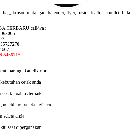
g, brosur, undangan, kalender, flyer, poster, leaflet, pamflet, buku, 
GA TERBARU call/wa :
3063095
97
335727278
5466715
785466715
ent, barang akan dikirim
 kebutuhan cetak anda
etak kualitas terbaik
an lebih murah dan efisien
n selera anda
aktu saat dipergunakan