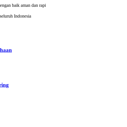
dengan baik aman dan rapi
eluruh Indonesia
haan
ing