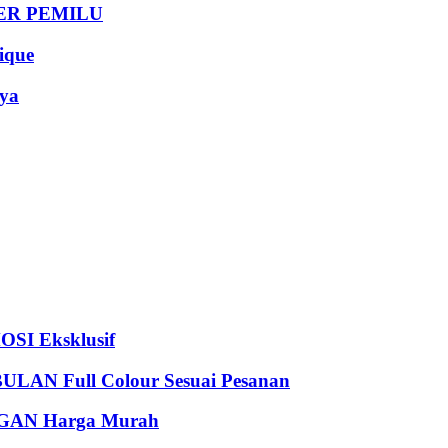
DER PEMILU
que
ya
I Eksklusif
 Full Colour Sesuai Pesanan
AN Harga Murah