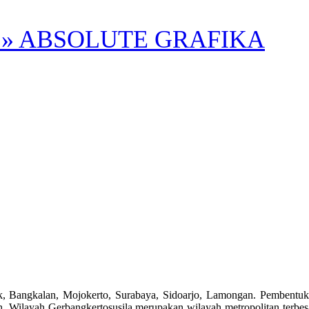
» ABSOLUTE GRAFIKA
lan, Mojokerto, Surabaya, Sidoarjo, Lamongan. Pembentukan S
Wilayah Gerbangkertosusila merupakan wilayah metropolitan terbesar