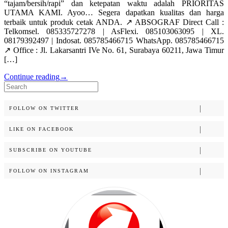
“tajam/bersih/rapi” dan ketepatan waktu adalah PRIORITAS
UTAMA KAMI. Ayoo… Segera dapatkan kualitas dan harga
terbaik untuk produk cetak ANDA. ↗️ ABSOGRAF Direct Call :
Telkomsel. 085335727278 | AsFlexi. 085103063095 | XL.
08179392497 | Indosat. 085785466715 WhatsApp. 085785466715
↗️ Office : Jl. Lakarsantri IVe No. 61, Surabaya 60211, Jawa Timur
[…]
Continue reading
→
Search
for:
FOLLOW ON TWITTER
LIKE ON FACEBOOK
SUBSCRIBE ON YOUTUBE
FOLLOW ON INSTAGRAM