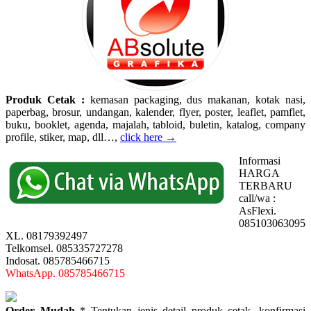
Produk Cetak :
kemasan packaging, dus makanan, kotak nasi,
paperbag, brosur, undangan, kalender, flyer, poster, leaflet, pamflet,
buku, booklet, agenda, majalah, tabloid, buletin, katalog, company
profile, stiker, map, dll…,
click here →
Informasi
HARGA
TERBARU
call/wa :
AsFlexi.
085103063095
XL. 08179392497
Telkomsel. 085335727278
Indosat. 085785466715
WhatsApp. 085785466715
Order Mudah
* Tentukan jenis detail produk cetak, konfirmasi