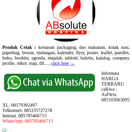
Produk Cetak :
kemasan packaging, dus makanan, kotak nasi,
paperbag, brosur, undangan, kalender, flyer, poster, leaflet, pamflet,
buku, booklet, agenda, majalah, tabloid, buletin, katalog, company
profile, stiker, map, dll…,
click here →
Informasi
HARGA
TERBARU
call/wa :
AsFlexi.
085103063095
XL. 08179392497
Telkomsel. 085335727278
Indosat. 085785466715
WhatsApp. 085785466715