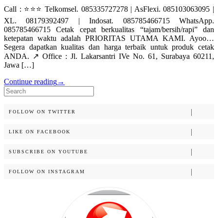
Call : ⭐⭐⭐ Telkomsel. 085335727278 | AsFlexi. 085103063095 |
XL. 08179392497 | Indosat. 085785466715 WhatsApp.
085785466715 Cetak cepat berkualitas “tajam/bersih/rapi” dan
ketepatan waktu adalah PRIORITAS UTAMA KAMI. Ayoo…
Segera dapatkan kualitas dan harga terbaik untuk produk cetak
ANDA. ↗️ Office : Jl. Lakarsantri IVe No. 61, Surabaya 60211,
Jawa […]
Continue reading
→
Search
for:
FOLLOW ON TWITTER
LIKE ON FACEBOOK
SUBSCRIBE ON YOUTUBE
FOLLOW ON INSTAGRAM