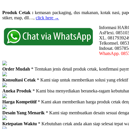
Produk Cetak :
kemasan packaging, dus makanan, kotak nasi, paperba
stiker, map, dll…,
click here →
Informasi HAR
AsFlexi. 08510
XL. 081793924
Telkomsel. 085
Indosat. 08578
WhatsApp. 085
Order Mudah
* Tentukan jenis detail produk cetak, konfirmasi paym
Konsultasi Cetak
* Kami siap untuk memberikan solusi yang efektif
Aneka Produk
* Kami bisa menyediakan beraneka-ragam kebutuhan c
Harga Kompetitif
* Kami akan memberikan harga produk cetak deng
Desain Yang Menarik
* Kami siap membuatkan desain sesuai denga
Ketepatan Waktu
* Kebutuhan cetak anda akan siap selesai tepat w