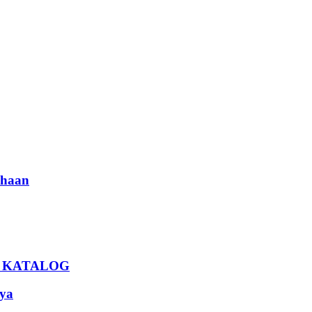
haan
U KATALOG
ya