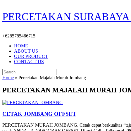
Skip
PERCETAKAN SURABAYA 
to
content
+6285785466715
HOME
ABOUT US
OUR PRODUCT
CONTACT US
Search
for:
Home
»
Percetakan Majalah Murah Jombang
PERCETAKAN MAJALAH MURAH JO
CETAK JOMBANG OFFSET
PERCETAKAN MURAH JOMBANG. Cetak cepat berkualitas “tajam/be
cetak ANDA. ↗️ ABSOGRAF OFFSET Direct Call : Telkomsel. 08533