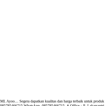
yoo… Segera dapatkan kualitas dan harga terbaik untuk produk
85785466715 WhatsApp. 085785466715 ↗️ Office : Jl. Lakarsantri