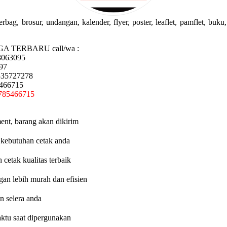
g, brosur, undangan, kalender, flyer, poster, leaflet, pamflet, buku, 
GA TERBARU call/wa :
3063095
97
335727278
5466715
785466715
ent, barang akan dikirim
 kebutuhan cetak anda
etak kualitas terbaik
an lebih murah dan efisien
n selera anda
aktu saat dipergunakan