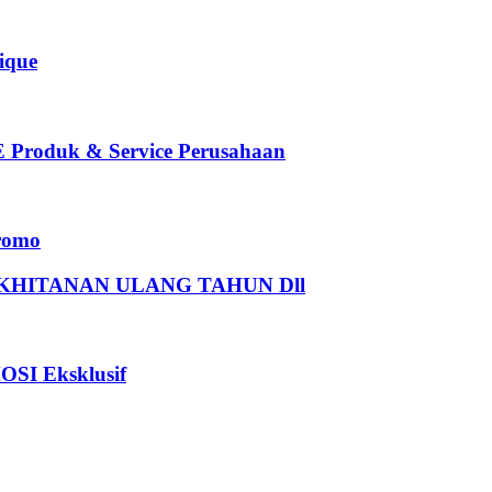
que
oduk & Service Perusahaan
romo
HITANAN ULANG TAHUN Dll
I Eksklusif