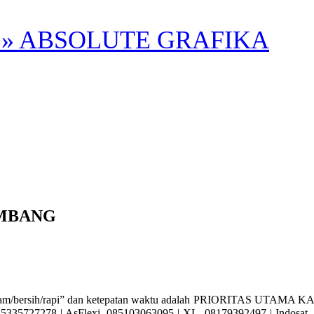
» ABSOLUTE GRAFIKA
MBANG
rsih/rapi” dan ketepatan waktu adalah PRIORITAS UTAMA KAMI. A
5727278 | AsFlexi. 085103063095 | XL. 08179392497 | Indosat. 0