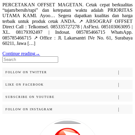
PERCETAKAN OFFSET MAGETAN. Cetak cepat berkualitas
“tajam/bersih/rapi” dan ketepatan waktu adalah PRIORITAS
UTAMA KAMI. Ayoo… Segera dapatkan kualitas dan harga
terbaik untuk produk cetak ANDA. ↗️ ABSOGRAF OFFSET
Direct Call : Telkomsel. 085335727278 | AsFlexi. 085103063095 |
XL. 08179392497 | Indosat. 085785466715 WhatsApp.
085785466715 ↗️ Office : Jl. Lakarsantri IVe No. 61, Surabaya
60211, Jawa […]
Continue reading
→
Search
for:
FOLLOW ON TWITTER
LIKE ON FACEBOOK
SUBSCRIBE ON YOUTUBE
FOLLOW ON INSTAGRAM