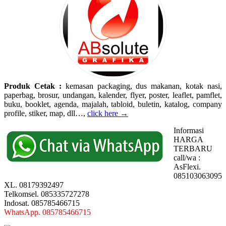
Produk Cetak :
kemasan packaging, dus makanan, kotak nasi,
paperbag, brosur, undangan, kalender, flyer, poster, leaflet, pamflet,
buku, booklet, agenda, majalah, tabloid, buletin, katalog, company
profile, stiker, map, dll…,
click here →
Informasi
HARGA
TERBARU
call/wa :
AsFlexi.
085103063095
XL. 08179392497
Telkomsel. 085335727278
Indosat. 085785466715
WhatsApp. 085785466715