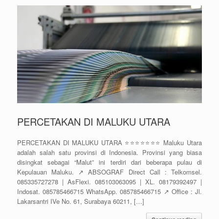
PERCETAKAN DI MALUKU UTARA
PERCETAKAN DI MALUKU UTARA ⭐⭐⭐⭐⭐⭐⭐ Maluku Utara
adalah salah satu provinsi di Indonesia. Provinsi yang biasa
disingkat sebagai “Malut” ini terdiri dari beberapa pulau di
Kepulauan Maluku. ↗️ ABSOGRAF Direct Call : Telkomsel.
085335727278 | AsFlexi. 085103063095 | XL. 08179392497 |
Indosat. 085785466715 WhatsApp. 085785466715 ↗️ Office : Jl.
Lakarsantri IVe No. 61, Surabaya 60211, […]