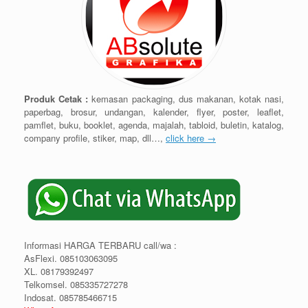
Produk Cetak :
kemasan packaging, dus makanan, kotak nasi,
paperbag, brosur, undangan, kalender, flyer, poster, leaflet,
pamflet, buku, booklet, agenda, majalah, tabloid, buletin, katalog,
company profile, stiker, map, dll…,
click here →
Informasi HARGA TERBARU call/wa :
AsFlexi. 085103063095
XL. 08179392497
Telkomsel. 085335727278
Indosat. 085785466715