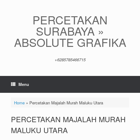
Skip
to
content
PERCETAKAN
SURABAYA »
ABSOLUTE GRAFIKA
+6285785466715
Menu
Home
»
Percetakan Majalah Murah Maluku Utara
PERCETAKAN MAJALAH MURAH
MALUKU UTARA