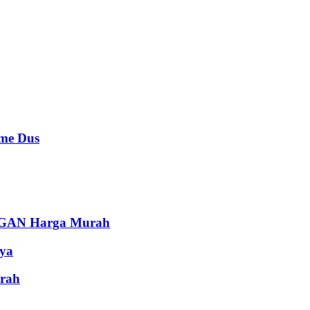
e Dus
AN Harga Murah
ya
rah