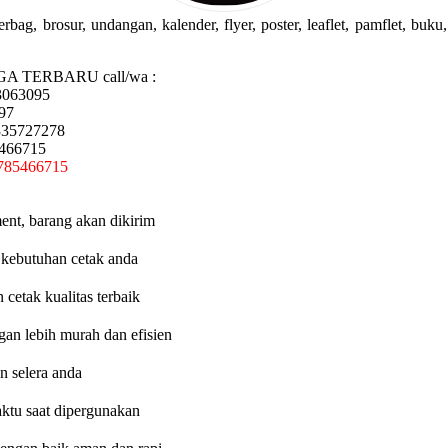
g, brosur, undangan, kalender, flyer, poster, leaflet, pamflet, buku, 
GA TERBARU call/wa :
3063095
97
335727278
5466715
785466715
ent, barang akan dikirim
 kebutuhan cetak anda
etak kualitas terbaik
an lebih murah dan efisien
n selera anda
aktu saat dipergunakan