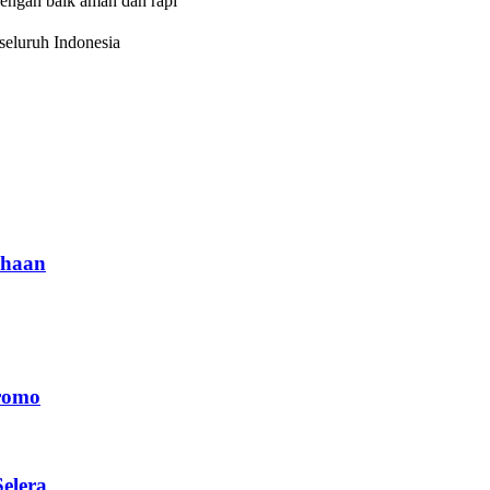
dengan baik aman dan rapi
eluruh Indonesia
haan
romo
elera