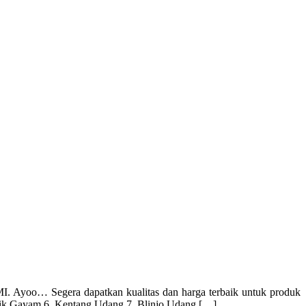
oo… Segera dapatkan kualitas dan harga terbaik untuk produk
ripik Gayam 6. Kentang Udang 7. Blinjo Udang […]