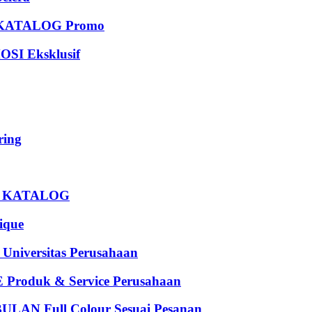
KATALOG Promo
I Eksklusif
ing
U KATALOG
que
iversitas Perusahaan
oduk & Service Perusahaan
 Full Colour Sesuai Pesanan