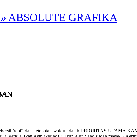
» ABSOLUTE GRAFIKA
BAN
sih/rapi” dan ketepatan waktu adalah PRIORITAS UTAMA KAMI. Ay
i 2. Petis 3. Ikan Asin (kering) 4. Ikan Asin yang sudah masak 5.Ke