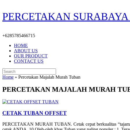
Skip
PERCETAKAN SURABAYA 
to
content
+6285785466715
HOME
ABOUT US
OUR PRODUCT
CONTACT US
Search
for:
Home
»
Percetakan Majalah Murah Tuban
PERCETAKAN MAJALAH MURAH TU
CETAK TUBAN OFFSET
PERCETAKAN MURAH TUBAN. Cetak cepat berkualitas “tajam/ber
cetak ANDA. 10 Oleh-oleh khas Tuban yang paling populer : 1. Teras