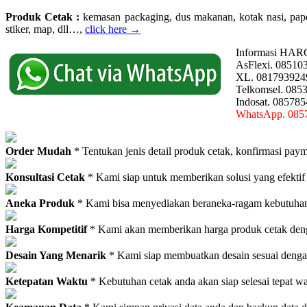
Produk Cetak :
kemasan packaging, dus makanan, kotak nasi, paperba
stiker, map, dll…,
click here →
Informasi HAR
AsFlexi. 08510
XL. 081793924
Telkomsel. 085
Indosat. 08578
WhatsApp. 085
Order Mudah
* Tentukan jenis detail produk cetak, konfirmasi paym
Konsultasi Cetak
* Kami siap untuk memberikan solusi yang efektif
Aneka Produk
* Kami bisa menyediakan beraneka-ragam kebutuhan c
Harga Kompetitif
* Kami akan memberikan harga produk cetak deng
Desain Yang Menarik
* Kami siap membuatkan desain sesuai denga
Ketepatan Waktu
* Kebutuhan cetak anda akan siap selesai tepat w