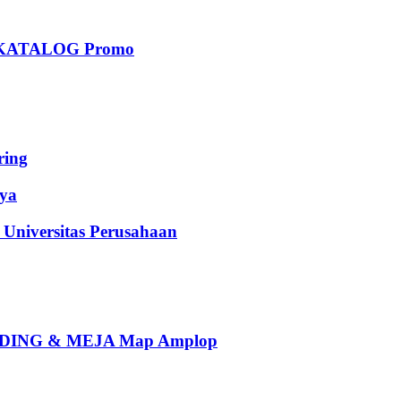
KATALOG Promo
ing
ya
iversitas Perusahaan
ING & MEJA Map Amplop