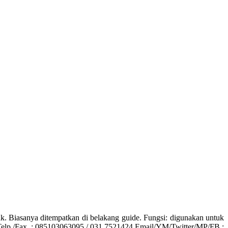
Biasanya ditempatkan di belakang guide. Fungsi: digunakan untuk
Telp./Fax. : 085103063095 / 031 7521424 Email/YM/Twitter/MP/FB :