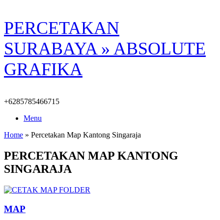
Skip
PERCETAKAN
to
content
SURABAYA » ABSOLUTE
GRAFIKA
+6285785466715
Menu
Home
»
Percetakan Map Kantong Singaraja
PERCETAKAN MAP KANTONG
SINGARAJA
MAP