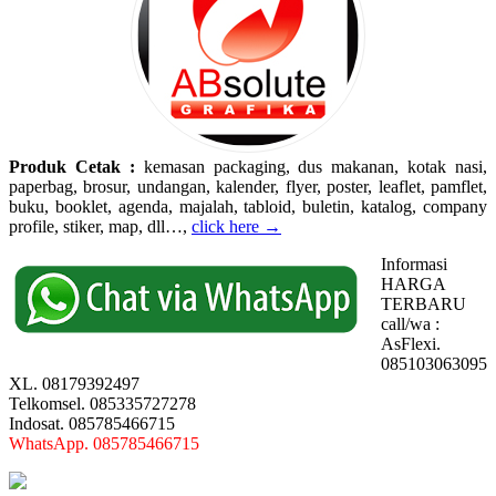
Produk Cetak :
kemasan packaging, dus makanan, kotak nasi,
paperbag, brosur, undangan, kalender, flyer, poster, leaflet, pamflet,
buku, booklet, agenda, majalah, tabloid, buletin, katalog, company
profile, stiker, map, dll…,
click here →
Informasi
HARGA
TERBARU
call/wa :
AsFlexi.
085103063095
XL. 08179392497
Telkomsel. 085335727278
Indosat. 085785466715
WhatsApp. 085785466715