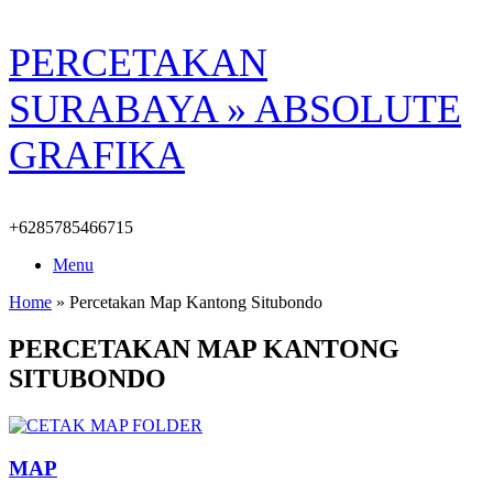
Skip
PERCETAKAN
to
content
SURABAYA » ABSOLUTE
GRAFIKA
+6285785466715
Menu
Home
»
Percetakan Map Kantong Situbondo
PERCETAKAN MAP KANTONG
SITUBONDO
MAP