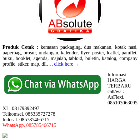
Produk Cetak :
kemasan packaging, dus makanan, kotak nasi,
paperbag, brosur, undangan, kalender, flyer, poster, leaflet, pamflet,
buku, booklet, agenda, majalah, tabloid, buletin, katalog, company
profile, stiker, map, dll…,
click here →
Informasi
HARGA
TERBARU
call/wa :
AsFlexi.
085103063095
XL. 08179392497
Telkomsel. 085335727278
Indosat. 085785466715
WhatsApp. 085785466715