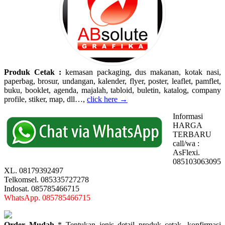
Produk Cetak :
kemasan packaging, dus makanan, kotak nasi,
paperbag, brosur, undangan, kalender, flyer, poster, leaflet, pamflet,
buku, booklet, agenda, majalah, tabloid, buletin, katalog, company
profile, stiker, map, dll…,
click here →
Informasi
HARGA
TERBARU
call/wa :
AsFlexi.
085103063095
XL. 08179392497
Telkomsel. 085335727278
Indosat. 085785466715
WhatsApp. 085785466715
Order Mudah
* Tentukan jenis detail produk cetak, konfirmasi