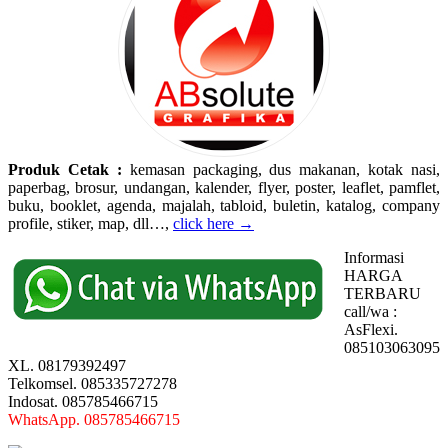
Produk Cetak :
kemasan packaging, dus makanan, kotak nasi,
paperbag, brosur, undangan, kalender, flyer, poster, leaflet, pamflet,
buku, booklet, agenda, majalah, tabloid, buletin, katalog, company
profile, stiker, map, dll…,
click here →
Informasi
HARGA
TERBARU
call/wa :
AsFlexi.
085103063095
XL. 08179392497
Telkomsel. 085335727278
Indosat. 085785466715
WhatsApp. 085785466715