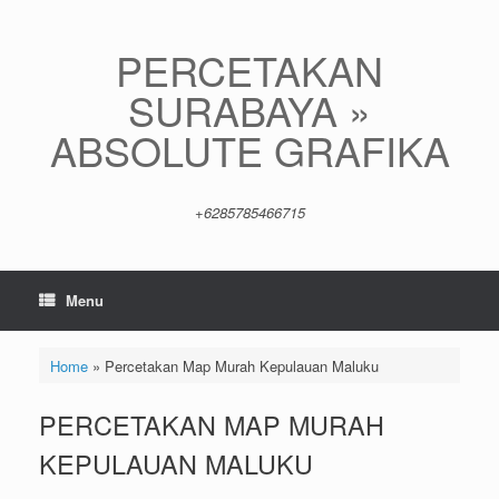
Skip
to
content
PERCETAKAN
SURABAYA »
ABSOLUTE GRAFIKA
+6285785466715
Menu
Home
»
Percetakan Map Murah Kepulauan Maluku
PERCETAKAN MAP MURAH
KEPULAUAN MALUKU