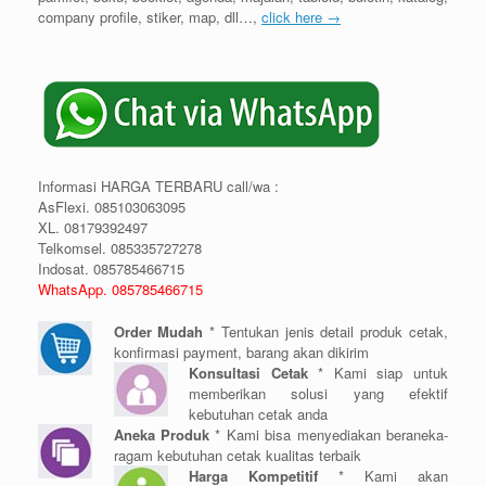
company profile, stiker, map, dll…,
click here →
Informasi HARGA TERBARU call/wa :
AsFlexi. 085103063095
XL. 08179392497
Telkomsel. 085335727278
Indosat. 085785466715
WhatsApp. 085785466715
Order Mudah
* Tentukan jenis detail produk cetak,
konfirmasi payment, barang akan dikirim
Konsultasi Cetak
* Kami siap untuk
memberikan solusi yang efektif
kebutuhan cetak anda
Aneka Produk
* Kami bisa menyediakan beraneka-
ragam kebutuhan cetak kualitas terbaik
Harga Kompetitif
* Kami akan