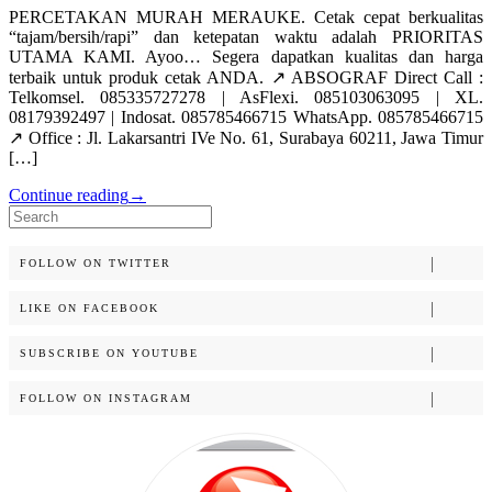
PERCETAKAN MURAH MERAUKE. Cetak cepat berkualitas
“tajam/bersih/rapi” dan ketepatan waktu adalah PRIORITAS
UTAMA KAMI. Ayoo… Segera dapatkan kualitas dan harga
terbaik untuk produk cetak ANDA. ↗️ ABSOGRAF Direct Call :
Telkomsel. 085335727278 | AsFlexi. 085103063095 | XL.
08179392497 | Indosat. 085785466715 WhatsApp. 085785466715
↗️ Office : Jl. Lakarsantri IVe No. 61, Surabaya 60211, Jawa Timur
[…]
Continue reading
→
Search
for:
FOLLOW ON TWITTER
LIKE ON FACEBOOK
SUBSCRIBE ON YOUTUBE
FOLLOW ON INSTAGRAM