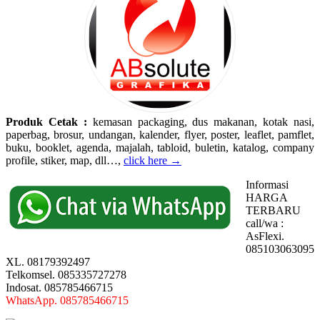
Produk Cetak :
kemasan packaging, dus makanan, kotak nasi,
paperbag, brosur, undangan, kalender, flyer, poster, leaflet, pamflet,
buku, booklet, agenda, majalah, tabloid, buletin, katalog, company
profile, stiker, map, dll…,
click here →
Informasi
HARGA
TERBARU
call/wa :
AsFlexi.
085103063095
XL. 08179392497
Telkomsel. 085335727278
Indosat. 085785466715
WhatsApp. 085785466715