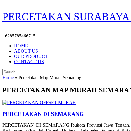
Skip
PERCETAKAN SURABAYA 
to
content
+6285785466715
HOME
ABOUT US
OUR PRODUCT
CONTACT US
Search
for:
Home
»
Percetakan Map Murah Semarang
PERCETAKAN MAP MURAH SEMARA
PERCETAKAN DI SEMARANG
PERCETAKAN DI SEMARANG.Ibukota Provinsi Jawa Tengah, Indones
Kedungsapur (Kendal, Demak, Ungaran Kabupaten Semarang, Kota S