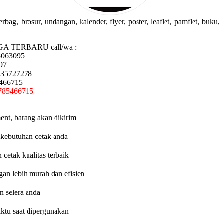
g, brosur, undangan, kalender, flyer, poster, leaflet, pamflet, buku, 
GA TERBARU call/wa :
3063095
97
335727278
5466715
785466715
ent, barang akan dikirim
 kebutuhan cetak anda
etak kualitas terbaik
an lebih murah dan efisien
n selera anda
aktu saat dipergunakan