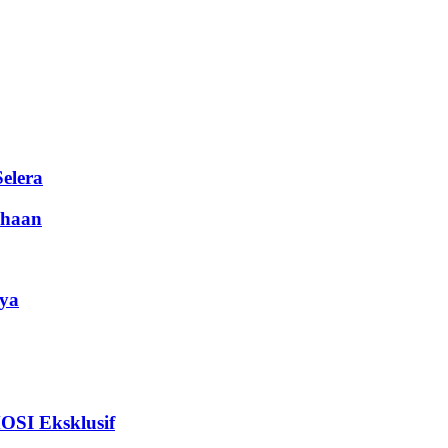
elera
haan
ya
I Eksklusif