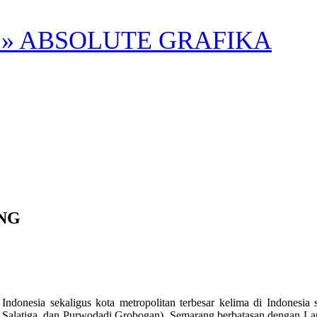
» ABSOLUTE GRAFIKA
NG
ia sekaligus kota metropolitan terbesar kelima di Indonesia set
alatiga, dan Purwodadi Grobogan). Semarang berbatasan dengan Laut