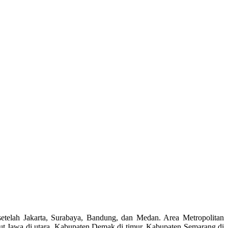
elah Jakarta, Surabaya, Bandung, dan Medan. Area Metropolitan
 Jawa di utara, Kabupaten Demak di timur, Kabupaten Semarang di