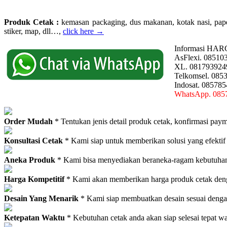
Produk Cetak :
kemasan packaging, dus makanan, kotak nasi, paperba
stiker, map, dll…,
click here →
Informasi HAR
AsFlexi. 08510
XL. 081793924
Telkomsel. 085
Indosat. 08578
WhatsApp. 085
Order Mudah
* Tentukan jenis detail produk cetak, konfirmasi paym
Konsultasi Cetak
* Kami siap untuk memberikan solusi yang efektif
Aneka Produk
* Kami bisa menyediakan beraneka-ragam kebutuhan c
Harga Kompetitif
* Kami akan memberikan harga produk cetak deng
Desain Yang Menarik
* Kami siap membuatkan desain sesuai denga
Ketepatan Waktu
* Kebutuhan cetak anda akan siap selesai tepat w