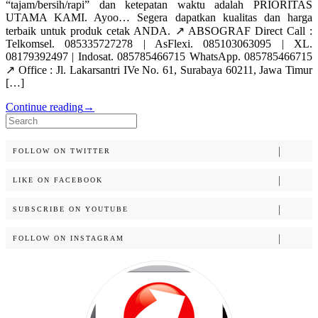
“tajam/bersih/rapi” dan ketepatan waktu adalah PRIORITAS
UTAMA KAMI. Ayoo… Segera dapatkan kualitas dan harga
terbaik untuk produk cetak ANDA. ↗️ ABSOGRAF Direct Call :
Telkomsel. 085335727278 | AsFlexi. 085103063095 | XL.
08179392497 | Indosat. 085785466715 WhatsApp. 085785466715
↗️ Office : Jl. Lakarsantri IVe No. 61, Surabaya 60211, Jawa Timur
[…]
Continue reading
→
Search
for:
FOLLOW ON TWITTER
LIKE ON FACEBOOK
SUBSCRIBE ON YOUTUBE
FOLLOW ON INSTAGRAM