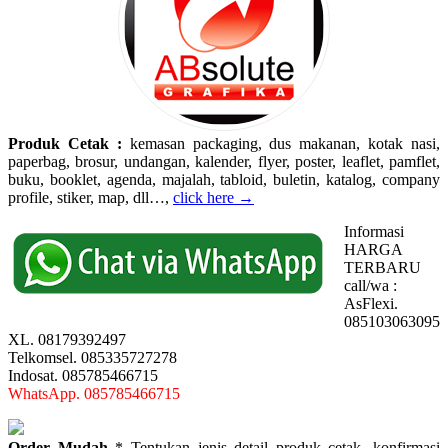
Produk Cetak :
kemasan packaging, dus makanan, kotak nasi,
paperbag, brosur, undangan, kalender, flyer, poster, leaflet, pamflet,
buku, booklet, agenda, majalah, tabloid, buletin, katalog, company
profile, stiker, map, dll…,
click here →
Informasi
HARGA
TERBARU
call/wa :
AsFlexi.
085103063095
XL. 08179392497
Telkomsel. 085335727278
Indosat. 085785466715
WhatsApp. 085785466715
Order Mudah
* Tentukan jenis detail produk cetak, konfirmasi