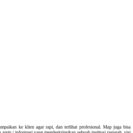
 ke klien agar rapi, dan terlihat profesional. Map juga bisa
ip / informasi yang mendeskripsikan sebuah institusi (sejarah, visi