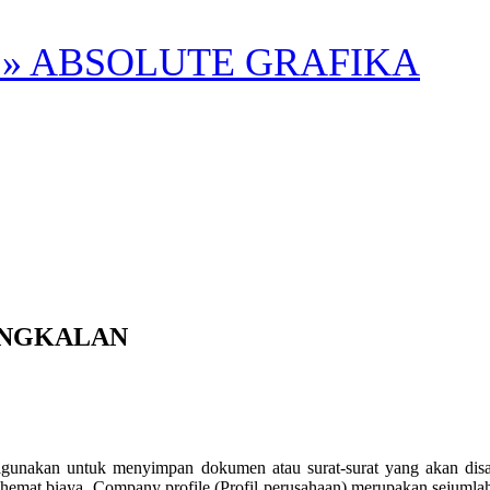
» ABSOLUTE GRAFIKA
ANGKALAN
tuk menyimpan dokumen atau surat-surat yang akan disampaikan
mat biaya. Company profile (Profil perusahaan) merupakan sejumlah ars