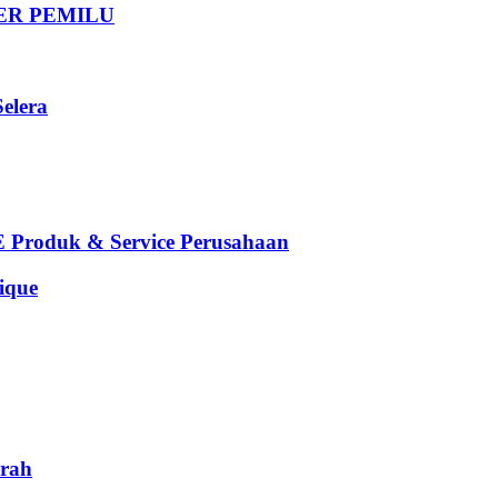
DER PEMILU
elera
oduk & Service Perusahaan
que
rah