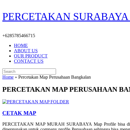
Skip
PERCETAKAN SURABAYA 
to
content
+6285785466715
HOME
ABOUT US
OUR PRODUCT
CONTACT US
Search
for:
Home
»
Percetakan Map Perusahaan Bangkalan
PERCETAKAN MAP PERUSAHAAN B
CETAK MAP
PERCETAKAN MAP MURAH SURABAYA Map Profile bisa digunakan un
dipergunakan untuk company profile Perusahaan sehingga bisa menghe