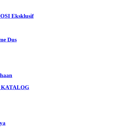
I Eksklusif
e Dus
haan
U KATALOG
ya