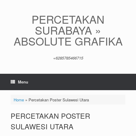
Skip
to
content
PERCETAKAN
SURABAYA »
ABSOLUTE GRAFIKA
+6285785466715
Menu
Home
»
Percetakan Poster Sulawesi Utara
PERCETAKAN POSTER
SULAWESI UTARA