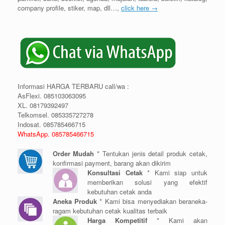
company profile, stiker, map, dll…,
click here →
Informasi HARGA TERBARU call/wa :
AsFlexi. 085103063095
XL. 08179392497
Telkomsel. 085335727278
Indosat. 085785466715
WhatsApp. 085785466715
Order Mudah
* Tentukan jenis detail produk cetak,
konfirmasi payment, barang akan dikirim
Konsultasi Cetak
* Kami siap untuk
memberikan solusi yang efektif
kebutuhan cetak anda
Aneka Produk
* Kami bisa menyediakan beraneka-
ragam kebutuhan cetak kualitas terbaik
Harga Kompetitif
* Kami akan