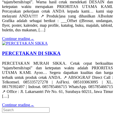
“tajam/bersih/rapi”. Warna hasil cetak mendekati DESAIN dan
ketepatan waktu merupakan PRIORITAS UTAMA KAMI.
Percayakan pekerjaan cetak ANDA kepada kami… kami siap
melayani ANDA!!!!! ↗️ Produk/jasa yang dihasilkan ABsolute
Grafika adalah sebagai berikut : ___Offset ((Brosur, undangan,
flyer, poster, kalender, map profile, katalog, buku, majalah, tabloid,
buletin, dus makanan, […]
Continue reading
→
PERCETAKAN DI SIKKA
PERCETAKAN MURAH SIKKA. Cetak cepat berkualitas
“tajam/bersih/rapi” dan ketepatan waktu adalah PRIORITAS
UTAMA KAMI. Ayoo… Segera dapatkan kualitas dan harga
terbaik untuk produk cetak ANDA. ↗️ ABSOGRAF Direct Call :
Telkomsel. 085335727278 | AsFlexi. 085103063095 | XL.
08179392497 | Indosat. 085785466715 WhatsApp. 085785466715
↗️ Office : Jl. Lakarsantri IVe No. 61, Surabaya 60211, Jawa Timur
[…]
Continue reading
→
Search
for: