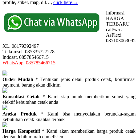
profile, stiker, map, dll…,
click here →
Informasi
HARGA
TERBARU
call/wa :
AsFlexi.
085103063095
XL. 08179392497
Telkomsel. 085335727278
Indosat. 085785466715
WhatsApp. 085785466715
Order Mudah
* Tentukan jenis detail produk cetak, konfirmasi
payment, barang akan dikirim
Konsultasi Cetak
* Kami siap untuk memberikan solusi yang
efektif kebutuhan cetak anda
Aneka Produk
* Kami bisa menyediakan beraneka-ragam
kebutuhan cetak kualitas terbaik
Harga Kompetitif
* Kami akan memberikan harga produk cetak
dengan lebih murah dan efisien