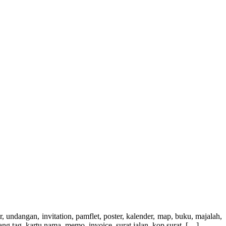
gan, invitation, pamflet, poster, kalender, map, buku, majalah,
ang tag, kartu nama, memo, invoice, surat jalan, kop surat, […]