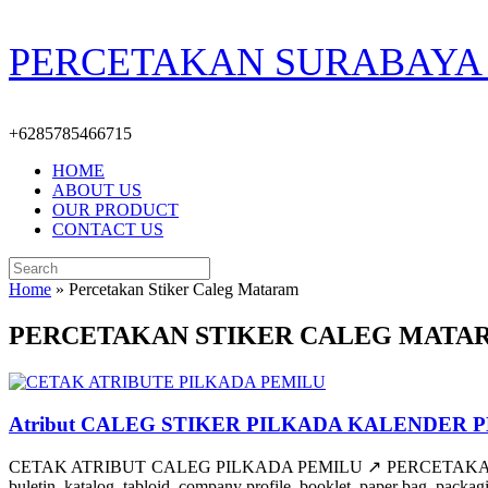
Skip
PERCETAKAN SURABAYA 
to
content
+6285785466715
HOME
ABOUT US
OUR PRODUCT
CONTACT US
Search
for:
Home
»
Percetakan Stiker Caleg Mataram
PERCETAKAN STIKER CALEG MATA
Atribut CALEG STIKER PILKADA KALENDER 
CETAK ATRIBUT CALEG PILKADA PEMILU ↗️ PERCETAKAN MURAH OFFSET 
buletin, katalog, tabloid, company profile, booklet, paper bag, packa