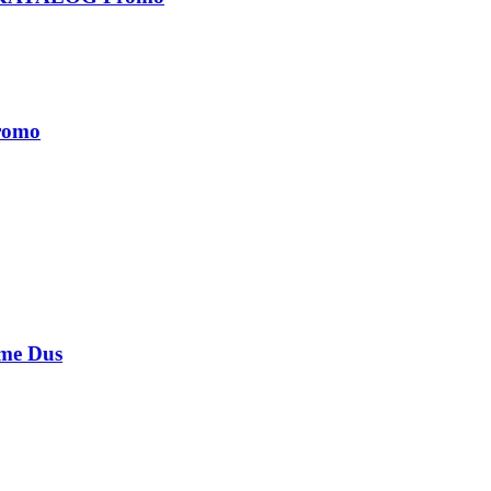
romo
e Dus