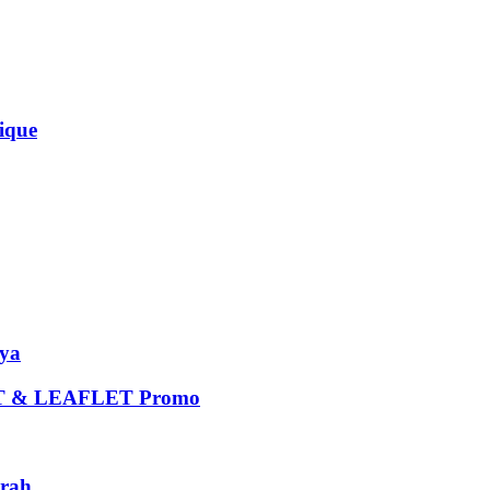
que
ya
 & LEAFLET Promo
rah