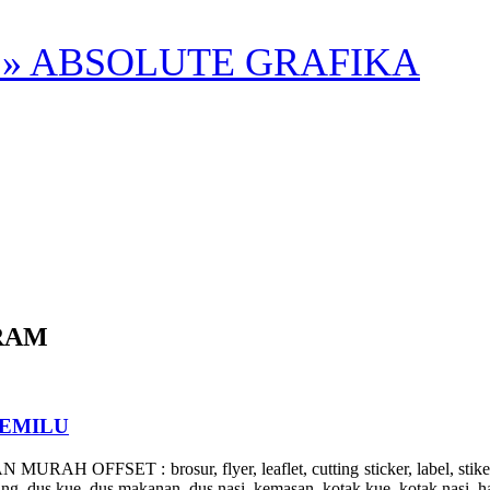
» ABSOLUTE GRAFIKA
RAM
PEMILU
: brosur, flyer, leaflet, cutting sticker, label, stiker, undan
ging, dus kue, dus makanan, dus nasi, kemasan, kotak kue, kotak nasi, h