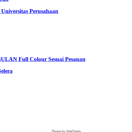
iversitas Perusahaan
 Full Colour Sesuai Pesanan
elera
Theme by
SiteOrigin