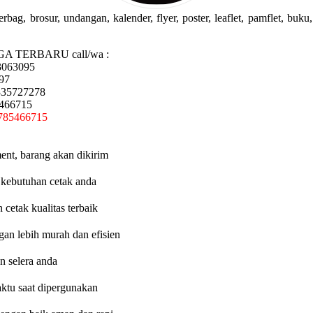
g, brosur, undangan, kalender, flyer, poster, leaflet, pamflet, buku, 
GA TERBARU call/wa :
3063095
97
335727278
5466715
785466715
ent, barang akan dikirim
 kebutuhan cetak anda
etak kualitas terbaik
an lebih murah dan efisien
n selera anda
aktu saat dipergunakan