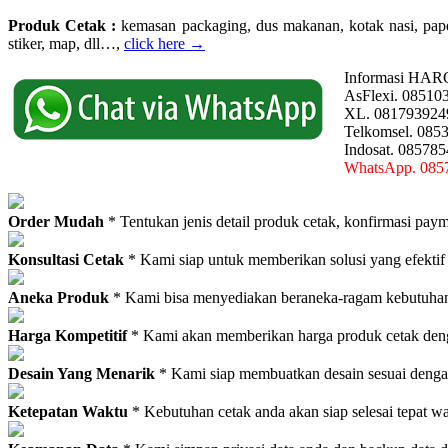
Produk Cetak :
kemasan packaging, dus makanan, kotak nasi, paperba
stiker, map, dll…,
click here →
Informasi HAR
AsFlexi. 08510
XL. 081793924
Telkomsel. 085
Indosat. 08578
WhatsApp. 085
Order Mudah
* Tentukan jenis detail produk cetak, konfirmasi paym
Konsultasi Cetak
* Kami siap untuk memberikan solusi yang efektif
Aneka Produk
* Kami bisa menyediakan beraneka-ragam kebutuhan c
Harga Kompetitif
* Kami akan memberikan harga produk cetak deng
Desain Yang Menarik
* Kami siap membuatkan desain sesuai denga
Ketepatan Waktu
* Kebutuhan cetak anda akan siap selesai tepat w