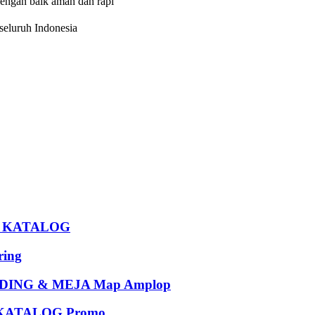
dengan baik aman dan rapi
eluruh Indonesia
U KATALOG
ing
ING & MEJA Map Amplop
KATALOG Promo