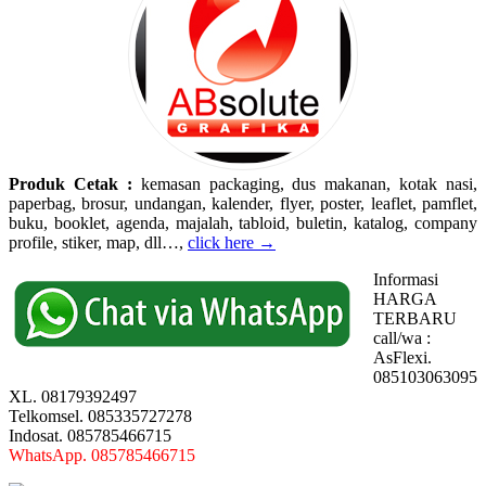
Produk Cetak :
kemasan packaging, dus makanan, kotak nasi,
paperbag, brosur, undangan, kalender, flyer, poster, leaflet, pamflet,
buku, booklet, agenda, majalah, tabloid, buletin, katalog, company
profile, stiker, map, dll…,
click here →
Informasi
HARGA
TERBARU
call/wa :
AsFlexi.
085103063095
XL. 08179392497
Telkomsel. 085335727278
Indosat. 085785466715
WhatsApp. 085785466715