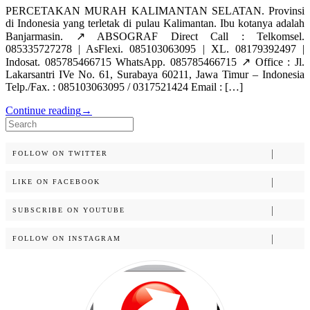
PERCETAKAN MURAH KALIMANTAN SELATAN. Provinsi
di Indonesia yang terletak di pulau Kalimantan. Ibu kotanya adalah
Banjarmasin. ↗️ ABSOGRAF Direct Call : Telkomsel.
085335727278 | AsFlexi. 085103063095 | XL. 08179392497 |
Indosat. 085785466715 WhatsApp. 085785466715 ↗️ Office : Jl.
Lakarsantri IVe No. 61, Surabaya 60211, Jawa Timur – Indonesia
Telp./Fax. : 085103063095 / 0317521424 Email : […]
Continue reading
→
Search
for:
FOLLOW ON TWITTER
LIKE ON FACEBOOK
SUBSCRIBE ON YOUTUBE
FOLLOW ON INSTAGRAM