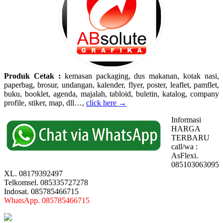
Produk Cetak :
kemasan packaging, dus makanan, kotak nasi,
paperbag, brosur, undangan, kalender, flyer, poster, leaflet, pamflet,
buku, booklet, agenda, majalah, tabloid, buletin, katalog, company
profile, stiker, map, dll…,
click here →
Informasi
HARGA
TERBARU
call/wa :
AsFlexi.
085103063095
XL. 08179392497
Telkomsel. 085335727278
Indosat. 085785466715
WhatsApp. 085785466715