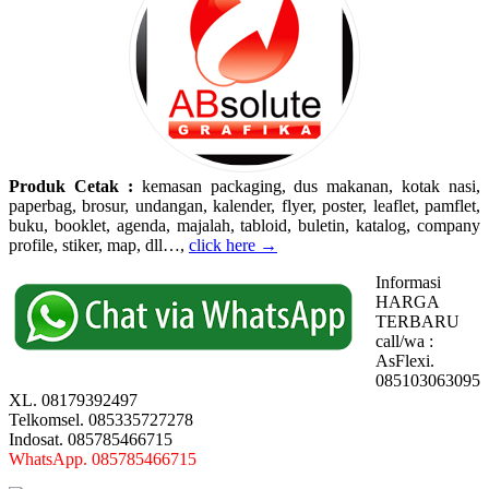
Produk Cetak :
kemasan packaging, dus makanan, kotak nasi,
paperbag, brosur, undangan, kalender, flyer, poster, leaflet, pamflet,
buku, booklet, agenda, majalah, tabloid, buletin, katalog, company
profile, stiker, map, dll…,
click here →
Informasi
HARGA
TERBARU
call/wa :
AsFlexi.
085103063095
XL. 08179392497
Telkomsel. 085335727278
Indosat. 085785466715
WhatsApp. 085785466715