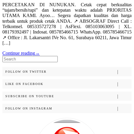
PERCETAKAN DI NUNUKAN. Cetak cepat berkualitas
“tajam/bersih/rapi” dan ketepatan waktu adalah PRIORITAS
UTAMA KAMI. Ayoo… Segera dapatkan kualitas dan harga
terbaik untuk produk cetak ANDA. ↗️ ABSOGRAF Direct Call :
Telkomsel. 085335727278 | AsFlexi. 085103063095 | XL.
08179392497 | Indosat. 085785466715 WhatsApp. 085785466715
↗️ Office : Jl. Lakarsantri IVe No. 61, Surabaya 60211, Jawa Timur
[…]
Continue reading
→
Search
for:
FOLLOW ON TWITTER
LIKE ON FACEBOOK
SUBSCRIBE ON YOUTUBE
FOLLOW ON INSTAGRAM