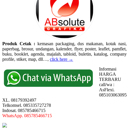
Produk Cetak :
kemasan packaging, dus makanan, kotak nasi,
paperbag, brosur, undangan, kalender, flyer, poster, leaflet, pamflet,
buku, booklet, agenda, majalah, tabloid, buletin, katalog, company
profile, stiker, map, dll…,
click here →
Informasi
HARGA
TERBARU
call/wa :
AsFlexi.
085103063095
XL. 08179392497
Telkomsel. 085335727278
Indosat. 085785466715
WhatsApp. 085785466715