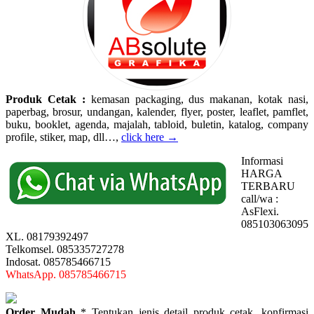
Produk Cetak :
kemasan packaging, dus makanan, kotak nasi,
paperbag, brosur, undangan, kalender, flyer, poster, leaflet, pamflet,
buku, booklet, agenda, majalah, tabloid, buletin, katalog, company
profile, stiker, map, dll…,
click here →
Informasi
HARGA
TERBARU
call/wa :
AsFlexi.
085103063095
XL. 08179392497
Telkomsel. 085335727278
Indosat. 085785466715
WhatsApp. 085785466715
Order Mudah
* Tentukan jenis detail produk cetak, konfirmasi